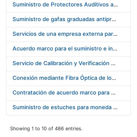
Suministro de Protectores Auditivos a medida para las personas trabajadoras de los Centros de Trabajo de Madrid y Burgos
Suministro de gafas graduadas antiproyecciones para los trabajadores de la FNMT-RCM en los centros de trabajo de Madrid y Burgos
Servicios de una empresa externa para el asesoramiento y resolución de los recursos de alzada que se presentan relacionados con procesos de selección para la FNMT-RCM
Acuerdo marco para el suministro e instalación de persianas, estores y otros complementos
Servicio de Calibración y Verificación Externa de los Equipos de Medición del Servicio de Prevención de la FNMT-RCM
Conexión mediante Fibra Óptica de los Centros de Proceso de Datos (CPDs) de las sedes de la FNMT-RCM de Burgos y Madrid
Contratación de acuerdo marco para el Suministro de Material de Electricidad para la Fábrica Nacional de Moneda y Timbre-Real Casa de la Moneda en su centro de trabajo de Burgos
Suministro de estuches para moneda de 30 €
Showing 1 to 10 of 486 entries.