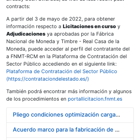
contracts:
Show/Hide
A partir del 3 de mayo de 2022, para obtener
información respecto a
Licitaciones en curso
y
Show/Hide
Adjudicaciones
ya aprobadas por la Fábrica
Show/Hide
Nacional de Moneda y Timbre - Real Casa de la
Moneda, puede acceder al perfil del contratante del
a FNMT-RCM en la Plataforma de Contratación del
Sector Público accediendo en el siguiente link:
Plataforma de Contratación del Sector Público
(https://contrataciondelestado.es/)
También podrá encontrar más información y algunos
de los procedimientos en
portallicitacion.fnmt.es
Pliego condiciones optimización cargas compras firmado
Show/Hide
Acuerdo marco para la fabricación de piezas