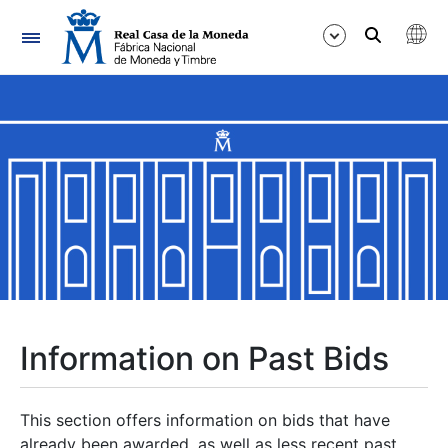
Navigation
Show/Hide
Show/Hide
Show/Hide
Show/Hide
Show/Hide
Information on Past Bids
Show/Hide
This section offers information on bids that have
already been awarded, as well as less recent past