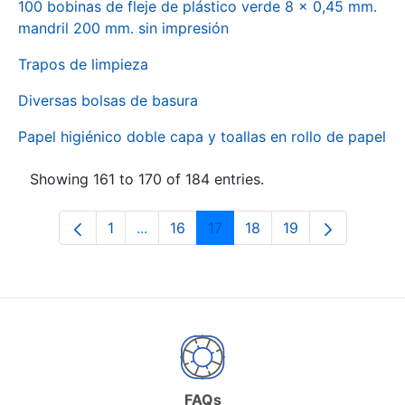
100 bobinas de fleje de plástico verde 8 x 0,45 mm.
mandril 200 mm. sin impresión
Trapos de limpieza
Diversas bolsas de basura
Papel higiénico doble capa y toallas en rollo de papel
Showing 161 to 170 of 184 entries.
1
...
16
17
18
19
Page
Intermediate Pages Use TAB to naviga
Page
Page
Page
Page
FAQs