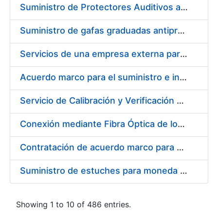
Suministro de Protectores Auditivos a medida para las personas trabajadoras de los Centros de Trabajo de Madrid y Burgos
Suministro de gafas graduadas antiproyecciones para los trabajadores de la FNMT-RCM en los centros de trabajo de Madrid y Burgos
Servicios de una empresa externa para el asesoramiento y resolución de los recursos de alzada que se presentan relacionados con procesos de selección para la FNMT-RCM
Acuerdo marco para el suministro e instalación de persianas, estores y otros complementos
Servicio de Calibración y Verificación Externa de los Equipos de Medición del Servicio de Prevención de la FNMT-RCM
Conexión mediante Fibra Óptica de los Centros de Proceso de Datos (CPDs) de las sedes de la FNMT-RCM de Burgos y Madrid
Contratación de acuerdo marco para el Suministro de Material de Electricidad para la Fábrica Nacional de Moneda y Timbre-Real Casa de la Moneda en su centro de trabajo de Burgos
Suministro de estuches para moneda de 30 €
Showing 1 to 10 of 486 entries.