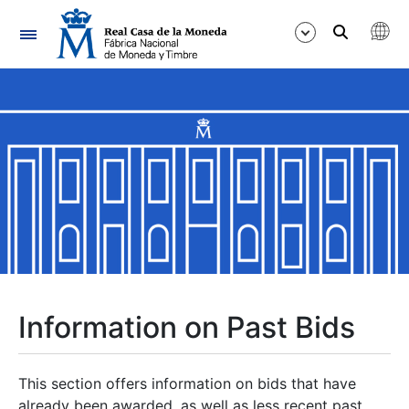
Navigation
Show/Hide
Show/Hide
Show/Hide
Show/Hide
Show/Hide
Information on Past Bids
Show/Hide
This section offers information on bids that have
already been awarded, as well as less recent past