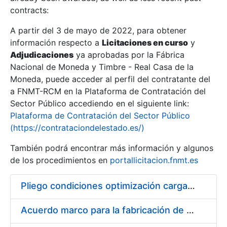
contracts:
Show/Hide
A partir del 3 de mayo de 2022, para obtener
información respecto a
Licitaciones en curso
y
Show/Hide
Adjudicaciones
ya aprobadas por la Fábrica
Show/Hide
Nacional de Moneda y Timbre - Real Casa de la
Moneda, puede acceder al perfil del contratante del
a FNMT-RCM en la Plataforma de Contratación del
Sector Público accediendo en el siguiente link:
Plataforma de Contratación del Sector Público
(https://contrataciondelestado.es/)
También podrá encontrar más información y algunos
de los procedimientos en
portallicitacion.fnmt.es
Pliego condiciones optimización cargas compras firmado
Show/Hide
Acuerdo marco para la fabricación de piezas