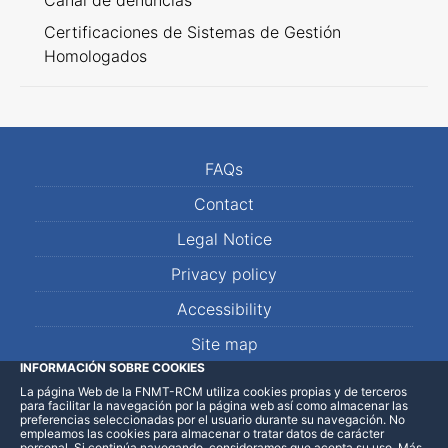
Canal de denuncias
Certificaciones de Sistemas de Gestión
Homologados
FAQs
Contact
Legal Notice
Privacy policy
Accessibility
Site map
INFORMACIÓN SOBRE COOKIES
La página Web de la FNMT-RCM utiliza cookies propias y de terceros
LinkedIn
Facebook
WhatsApp
para facilitar la navegación por la página web así como almacenar las
preferencias seleccionadas por el usuario durante su navegación. No
empleamos las cookies para almacenar o tratar datos de carácter
personal. Si continúa navegando, consideramos que acepta su uso
.
Más