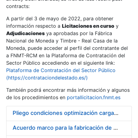
contracts:
Show/Hide
A partir del 3 de mayo de 2022, para obtener
información respecto a
Licitaciones en curso
y
Show/Hide
Adjudicaciones
ya aprobadas por la Fábrica
Show/Hide
Nacional de Moneda y Timbre - Real Casa de la
Moneda, puede acceder al perfil del contratante del
a FNMT-RCM en la Plataforma de Contratación del
Sector Público accediendo en el siguiente link:
Plataforma de Contratación del Sector Público
(https://contrataciondelestado.es/)
También podrá encontrar más información y algunos
de los procedimientos en
portallicitacion.fnmt.es
Pliego condiciones optimización cargas compras firmado
Show/Hide
Acuerdo marco para la fabricación de piezas