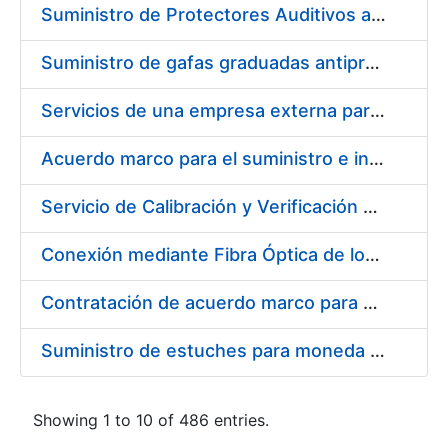
Suministro de Protectores Auditivos a medida para las personas trabajadoras de los Centros de Trabajo de Madrid y Burgos
Suministro de gafas graduadas antiproyecciones para los trabajadores de la FNMT-RCM en los centros de trabajo de Madrid y Burgos
Servicios de una empresa externa para el asesoramiento y resolución de los recursos de alzada que se presentan relacionados con procesos de selección para la FNMT-RCM
Acuerdo marco para el suministro e instalación de persianas, estores y otros complementos
Servicio de Calibración y Verificación Externa de los Equipos de Medición del Servicio de Prevención de la FNMT-RCM
Conexión mediante Fibra Óptica de los Centros de Proceso de Datos (CPDs) de las sedes de la FNMT-RCM de Burgos y Madrid
Contratación de acuerdo marco para el Suministro de Material de Electricidad para la Fábrica Nacional de Moneda y Timbre-Real Casa de la Moneda en su centro de trabajo de Burgos
Suministro de estuches para moneda de 30 €
Showing 1 to 10 of 486 entries.