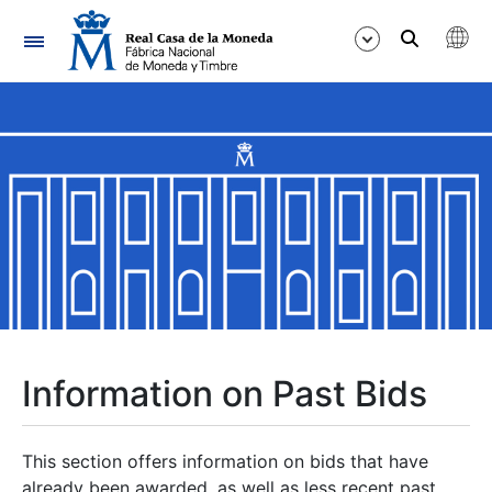
Navigation
Show/Hide
Show/Hide
Show/Hide
Show/Hide
Show/Hide
Information on Past Bids
Show/Hide
This section offers information on bids that have
already been awarded, as well as less recent past