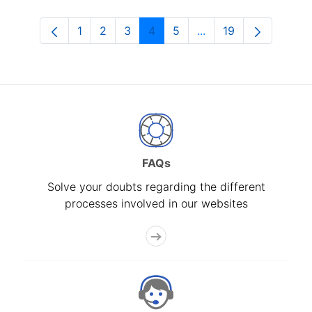
1
2
3
4
5
...
19
Page
Page
Page
Page
Page
Intermediate Pages U
Page
FAQs
Solve your doubts regarding the different
processes involved in our websites