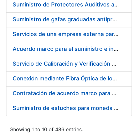
Suministro de Protectores Auditivos a medida para las personas trabajadoras de los Centros de Trabajo de Madrid y Burgos
Suministro de gafas graduadas antiproyecciones para los trabajadores de la FNMT-RCM en los centros de trabajo de Madrid y Burgos
Servicios de una empresa externa para el asesoramiento y resolución de los recursos de alzada que se presentan relacionados con procesos de selección para la FNMT-RCM
Acuerdo marco para el suministro e instalación de persianas, estores y otros complementos
Servicio de Calibración y Verificación Externa de los Equipos de Medición del Servicio de Prevención de la FNMT-RCM
Conexión mediante Fibra Óptica de los Centros de Proceso de Datos (CPDs) de las sedes de la FNMT-RCM de Burgos y Madrid
Contratación de acuerdo marco para el Suministro de Material de Electricidad para la Fábrica Nacional de Moneda y Timbre-Real Casa de la Moneda en su centro de trabajo de Burgos
Suministro de estuches para moneda de 30 €
Showing 1 to 10 of 486 entries.