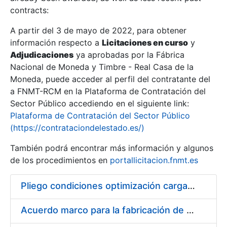
contracts:
Show/Hide
A partir del 3 de mayo de 2022, para obtener
información respecto a
Licitaciones en curso
y
Show/Hide
Adjudicaciones
ya aprobadas por la Fábrica
Show/Hide
Nacional de Moneda y Timbre - Real Casa de la
Moneda, puede acceder al perfil del contratante del
a FNMT-RCM en la Plataforma de Contratación del
Sector Público accediendo en el siguiente link:
Plataforma de Contratación del Sector Público
(https://contrataciondelestado.es/)
También podrá encontrar más información y algunos
de los procedimientos en
portallicitacion.fnmt.es
Pliego condiciones optimización cargas compras firmado
Show/Hide
Acuerdo marco para la fabricación de piezas