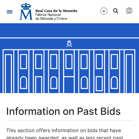
Navigation
Show/Hide
Show/Hide
Show/Hide
Show/Hide
Show/Hide
Information on Past Bids
Show/Hide
This section offers information on bids that have
already been awarded, as well as less recent past