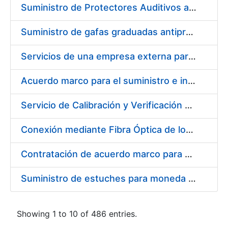
Suministro de Protectores Auditivos a medida para las personas trabajadoras de los Centros de Trabajo de Madrid y Burgos
Suministro de gafas graduadas antiproyecciones para los trabajadores de la FNMT-RCM en los centros de trabajo de Madrid y Burgos
Servicios de una empresa externa para el asesoramiento y resolución de los recursos de alzada que se presentan relacionados con procesos de selección para la FNMT-RCM
Acuerdo marco para el suministro e instalación de persianas, estores y otros complementos
Servicio de Calibración y Verificación Externa de los Equipos de Medición del Servicio de Prevención de la FNMT-RCM
Conexión mediante Fibra Óptica de los Centros de Proceso de Datos (CPDs) de las sedes de la FNMT-RCM de Burgos y Madrid
Contratación de acuerdo marco para el Suministro de Material de Electricidad para la Fábrica Nacional de Moneda y Timbre-Real Casa de la Moneda en su centro de trabajo de Burgos
Suministro de estuches para moneda de 30 €
Showing 1 to 10 of 486 entries.