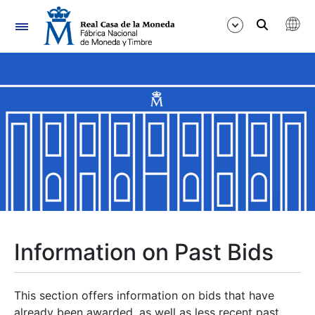
Navigation
Show/Hide
Show/Hide
Show/Hide
Show/Hide
Show/Hide
Information on Past Bids
Show/Hide
This section offers information on bids that have
already been awarded, as well as less recent past