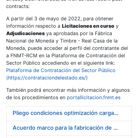
contracts:
Show/Hide
A partir del 3 de mayo de 2022, para obtener
información respecto a
Licitaciones en curso
y
Show/Hide
Adjudicaciones
ya aprobadas por la Fábrica
Show/Hide
Nacional de Moneda y Timbre - Real Casa de la
Moneda, puede acceder al perfil del contratante del
a FNMT-RCM en la Plataforma de Contratación del
Sector Público accediendo en el siguiente link:
Plataforma de Contratación del Sector Público
(https://contrataciondelestado.es/)
También podrá encontrar más información y algunos
de los procedimientos en
portallicitacion.fnmt.es
Pliego condiciones optimización cargas compras firmado
Show/Hide
Acuerdo marco para la fabricación de piezas