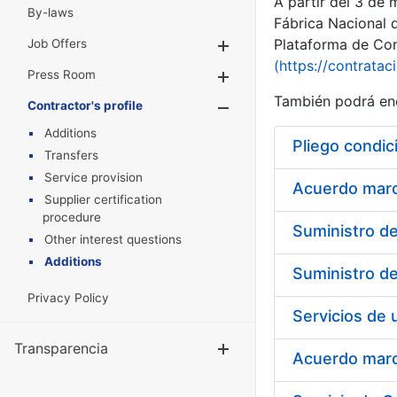
A partir del 3 de
By-laws
Fábrica Nacional 
Plataforma de Cont
Job Offers
Show/Hide
(https://contratac
Press Room
Show/Hide
También podrá enc
Contractor's profile
Show/Hide
Additions
Pliego condic
Transfers
Service provision
Acuerdo marco
Supplier certification
procedure
Other interest questions
Additions
Privacy Policy
Transparencia
Show/Hide
Acuerdo marco