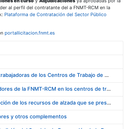
ciones en curso
y
Adjudicaciones
ya aprobadas por la
er al perfil del contratante del a FNMT-RCM en la
k:
Plataforma de Contratación del Sector Público
en
portallicitacion.fnmt.es
Suministro de Protectores Auditivos a medida para las personas trabajadoras de los Centros de Trabajo de Madrid y Burgos
Suministro de gafas graduadas antiproyecciones para los trabajadores de la FNMT-RCM en los centros de trabajo de Madrid y Burgos
Servicios de una empresa externa para el asesoramiento y resolución de los recursos de alzada que se presentan relacionados con procesos de selección para la FNMT-RCM
tores y otros complementos