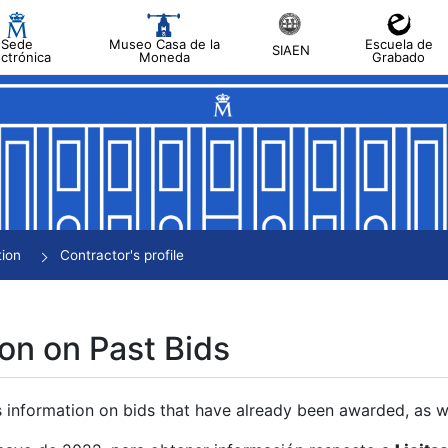
Sede
Museo Casa de la
Escuela de
SIAEN
ectrónica
Moneda
Grabado
tion
Contractor's profile
on on Past Bids
s information on bids that have already been awarded, as we