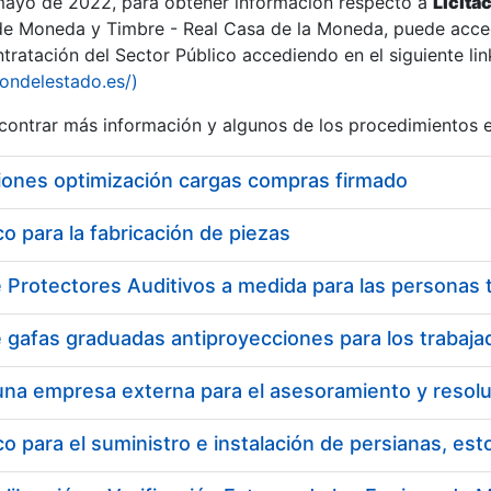
 mayo de 2022, para obtener información respecto a
Licita
de Moneda y Timbre - Real Casa de la Moneda, puede acced
ratación del Sector Público accediendo en el siguiente lin
iondelestado.es/)
ontrar más información y algunos de los procedimientos 
iones optimización cargas compras firmado
 para la fabricación de piezas
 para el suministro e instalación de persianas, es