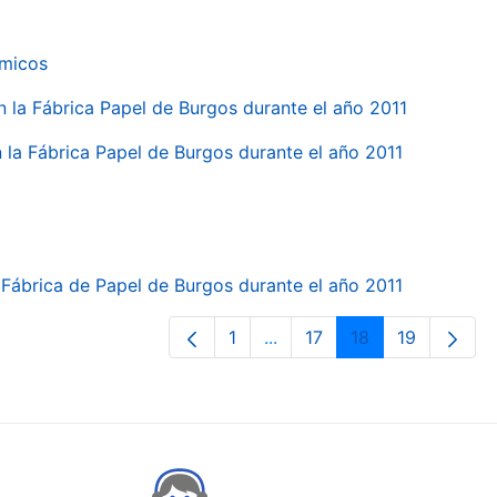
ímicos
en la Fábrica Papel de Burgos durante el año 2011
en la Fábrica Papel de Burgos durante el año 2011
la Fábrica de Papel de Burgos durante el año 2011
1
...
17
18
19
Page
Intermediate Pages Use TA
Page
Page
Page