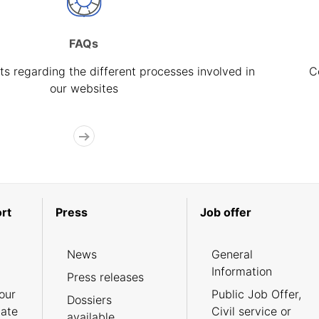
FAQs
s regarding the different processes involved in
C
our websites
rt
Press
Job offer
News
General
Information
Press releases
our
Public Job Offer,
Dossiers
cate
Civil service or
available