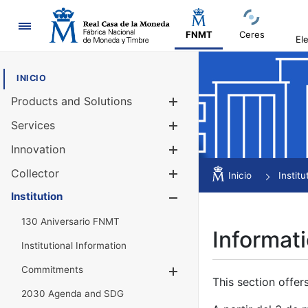
Navigation
FNMT
Ceres
El
INICIO
Products and Solutions
Show/Hide
Services
Show/Hide
Innovation
Show/Hide
Collector
Show/Hide
Inicio
Institu
Institution
Show/Hide
130 Aniversario FNMT
Informati
Institutional Information
Commitments
Show/Hide
This section offer
2030 Agenda and SDG