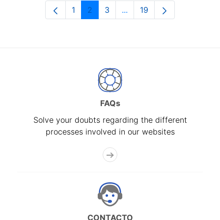
1
2
3
...
19
Page
Page
Page
Intermediate Pages Use T
Page
FAQs
Solve your doubts regarding the different
processes involved in our websites
CONTACTO