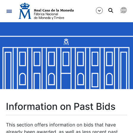
Navigation
Show/Hide
Show/Hide
Show/Hide
Show/Hide
Show/Hide
Information on Past Bids
Show/Hide
This section offers information on bids that have
already been awarded, as well as less recent past