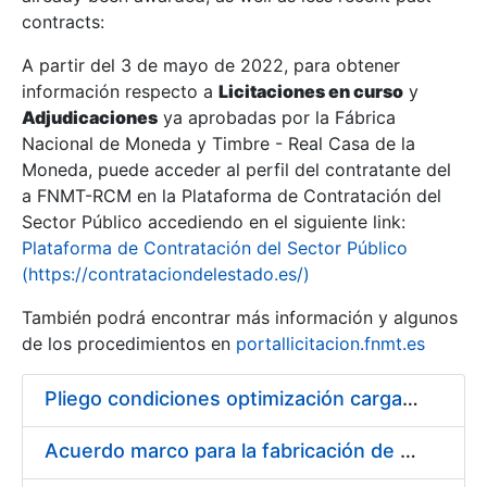
contracts:
Show/Hide
A partir del 3 de mayo de 2022, para obtener
información respecto a
Licitaciones en curso
y
Show/Hide
Adjudicaciones
ya aprobadas por la Fábrica
Show/Hide
Nacional de Moneda y Timbre - Real Casa de la
Moneda, puede acceder al perfil del contratante del
a FNMT-RCM en la Plataforma de Contratación del
Sector Público accediendo en el siguiente link:
Plataforma de Contratación del Sector Público
(https://contrataciondelestado.es/)
También podrá encontrar más información y algunos
de los procedimientos en
portallicitacion.fnmt.es
Pliego condiciones optimización cargas compras firmado
Show/Hide
Acuerdo marco para la fabricación de piezas