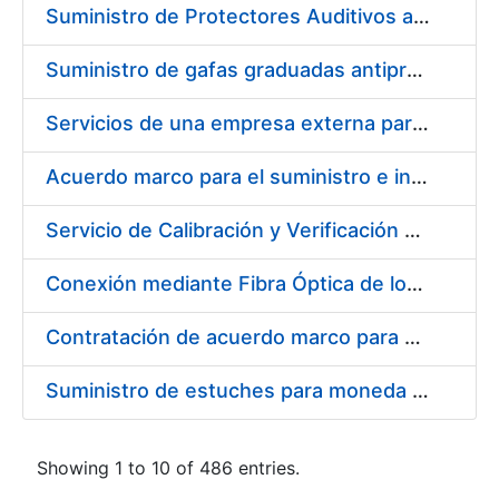
Suministro de Protectores Auditivos a medida para las personas trabajadoras de los Centros de Trabajo de Madrid y Burgos
Suministro de gafas graduadas antiproyecciones para los trabajadores de la FNMT-RCM en los centros de trabajo de Madrid y Burgos
Servicios de una empresa externa para el asesoramiento y resolución de los recursos de alzada que se presentan relacionados con procesos de selección para la FNMT-RCM
Acuerdo marco para el suministro e instalación de persianas, estores y otros complementos
Servicio de Calibración y Verificación Externa de los Equipos de Medición del Servicio de Prevención de la FNMT-RCM
Conexión mediante Fibra Óptica de los Centros de Proceso de Datos (CPDs) de las sedes de la FNMT-RCM de Burgos y Madrid
Contratación de acuerdo marco para el Suministro de Material de Electricidad para la Fábrica Nacional de Moneda y Timbre-Real Casa de la Moneda en su centro de trabajo de Burgos
Suministro de estuches para moneda de 30 €
Showing 1 to 10 of 486 entries.