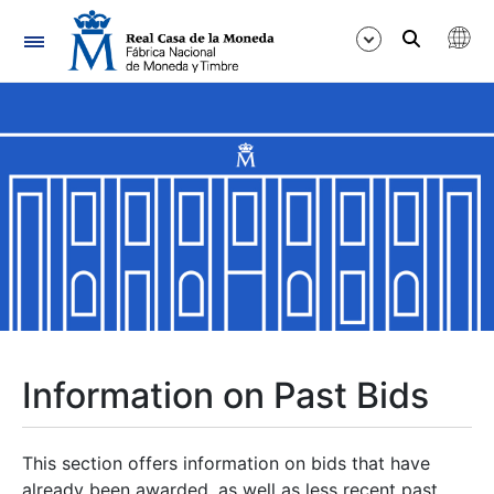
Navigation
Show/Hide
Show/Hide
Show/Hide
Show/Hide
Show/Hide
Information on Past Bids
Show/Hide
This section offers information on bids that have
already been awarded, as well as less recent past