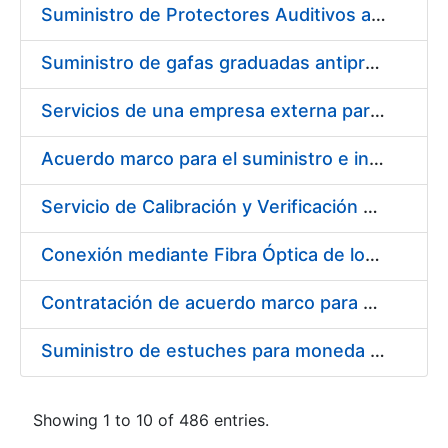
Suministro de Protectores Auditivos a medida para las personas trabajadoras de los Centros de Trabajo de Madrid y Burgos
Suministro de gafas graduadas antiproyecciones para los trabajadores de la FNMT-RCM en los centros de trabajo de Madrid y Burgos
Servicios de una empresa externa para el asesoramiento y resolución de los recursos de alzada que se presentan relacionados con procesos de selección para la FNMT-RCM
Acuerdo marco para el suministro e instalación de persianas, estores y otros complementos
Servicio de Calibración y Verificación Externa de los Equipos de Medición del Servicio de Prevención de la FNMT-RCM
Conexión mediante Fibra Óptica de los Centros de Proceso de Datos (CPDs) de las sedes de la FNMT-RCM de Burgos y Madrid
Contratación de acuerdo marco para el Suministro de Material de Electricidad para la Fábrica Nacional de Moneda y Timbre-Real Casa de la Moneda en su centro de trabajo de Burgos
Suministro de estuches para moneda de 30 €
Showing 1 to 10 of 486 entries.