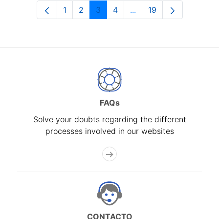
1
2
3
4
...
19
Page
Page
Page
Page
Intermediate Pages Use
Page
FAQs
Solve your doubts regarding the different
processes involved in our websites
CONTACTO