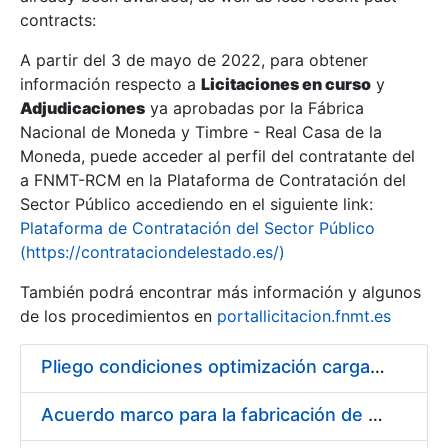
contracts:
Show/Hide
A partir del 3 de mayo de 2022, para obtener
información respecto a
Licitaciones en curso
y
Show/Hide
Adjudicaciones
ya aprobadas por la Fábrica
Show/Hide
Nacional de Moneda y Timbre - Real Casa de la
Moneda, puede acceder al perfil del contratante del
a FNMT-RCM en la Plataforma de Contratación del
Sector Público accediendo en el siguiente link:
Plataforma de Contratación del Sector Público
(https://contrataciondelestado.es/)
También podrá encontrar más información y algunos
de los procedimientos en
portallicitacion.fnmt.es
Pliego condiciones optimización cargas compras firmado
Show/Hide
Acuerdo marco para la fabricación de piezas