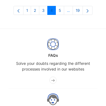
1
2
3
4
5
...
19
Page
Page
Page
Page
Page
Intermediate Pages U
Page
FAQs
Solve your doubts regarding the different
processes involved in our websites