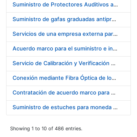
Suministro de Protectores Auditivos a medida para las personas trabajadoras de los Centros de Trabajo de Madrid y Burgos
Suministro de gafas graduadas antiproyecciones para los trabajadores de la FNMT-RCM en los centros de trabajo de Madrid y Burgos
Servicios de una empresa externa para el asesoramiento y resolución de los recursos de alzada que se presentan relacionados con procesos de selección para la FNMT-RCM
Acuerdo marco para el suministro e instalación de persianas, estores y otros complementos
Servicio de Calibración y Verificación Externa de los Equipos de Medición del Servicio de Prevención de la FNMT-RCM
Conexión mediante Fibra Óptica de los Centros de Proceso de Datos (CPDs) de las sedes de la FNMT-RCM de Burgos y Madrid
Contratación de acuerdo marco para el Suministro de Material de Electricidad para la Fábrica Nacional de Moneda y Timbre-Real Casa de la Moneda en su centro de trabajo de Burgos
Suministro de estuches para moneda de 30 €
Showing 1 to 10 of 486 entries.