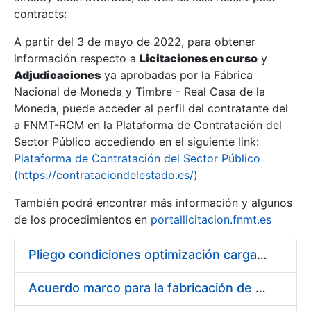
contracts:
Show/Hide
A partir del 3 de mayo de 2022, para obtener
información respecto a
Licitaciones en curso
y
Show/Hide
Adjudicaciones
ya aprobadas por la Fábrica
Show/Hide
Nacional de Moneda y Timbre - Real Casa de la
Moneda, puede acceder al perfil del contratante del
a FNMT-RCM en la Plataforma de Contratación del
Sector Público accediendo en el siguiente link:
Plataforma de Contratación del Sector Público
(https://contrataciondelestado.es/)
También podrá encontrar más información y algunos
de los procedimientos en
portallicitacion.fnmt.es
Pliego condiciones optimización cargas compras firmado
Show/Hide
Acuerdo marco para la fabricación de piezas