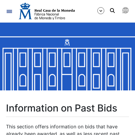
Navigation
Show/Hide
Show/Hide
Show/Hide
Show/Hide
Show/Hide
Information on Past Bids
Show/Hide
This section offers information on bids that have
already been awarded, as well as less recent past