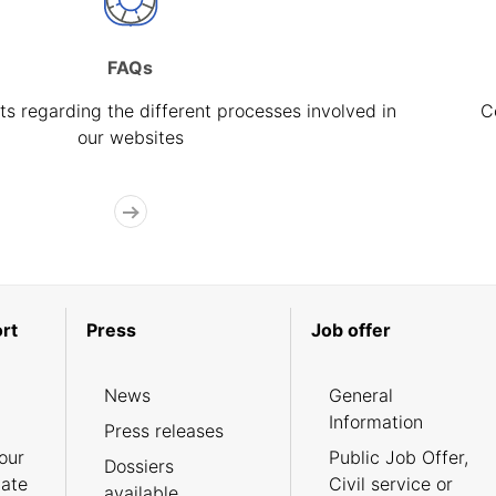
FAQs
s regarding the different processes involved in
C
our websites
rt
Press
Job offer
News
General
Information
Press releases
our
Public Job Offer,
Dossiers
cate
Civil service or
available