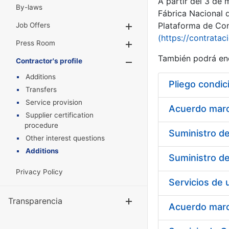
A partir del 3 de
By-laws
Fábrica Nacional 
Plataforma de Cont
Job Offers
Show/Hide
(https://contratac
Press Room
Show/Hide
También podrá enc
Contractor's profile
Show/Hide
Additions
Pliego condic
Transfers
Service provision
Acuerdo marco
Supplier certification
procedure
Other interest questions
Additions
Privacy Policy
Transparencia
Show/Hide
Acuerdo marco