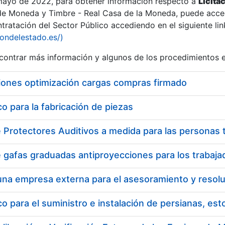
 mayo de 2022, para obtener información respecto a
Licita
de Moneda y Timbre - Real Casa de la Moneda, puede acced
ratación del Sector Público accediendo en el siguiente lin
iondelestado.es/)
ontrar más información y algunos de los procedimientos 
iones optimización cargas compras firmado
 para la fabricación de piezas
 para el suministro e instalación de persianas, es