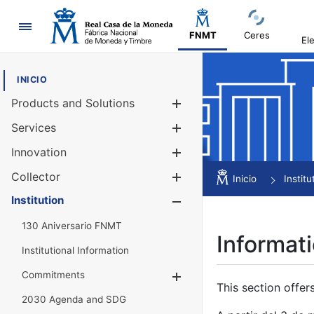
Navigation
FNMT
Ceres
El
INICIO
Products and Solutions
Show/Hide
Services
Show/Hide
Innovation
Show/Hide
Collector
Show/Hide
Inicio
Institu
Institution
Show/Hide
130 Aniversario FNMT
Informati
Institutional Information
Commitments
Show/Hide
This section offer
2030 Agenda and SDG