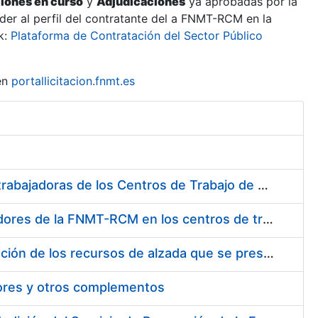
ciones en curso
y
Adjudicaciones
ya aprobadas por la
er al perfil del contratante del a FNMT-RCM en la
k:
Plataforma de Contratación del Sector Público
en
portallicitacion.fnmt.es
Suministro de Protectores Auditivos a medida para las personas trabajadoras de los Centros de Trabajo de Madrid y Burgos
Suministro de gafas graduadas antiproyecciones para los trabajadores de la FNMT-RCM en los centros de trabajo de Madrid y Burgos
Servicios de una empresa externa para el asesoramiento y resolución de los recursos de alzada que se presentan relacionados con procesos de selección para la FNMT-RCM
tores y otros complementos