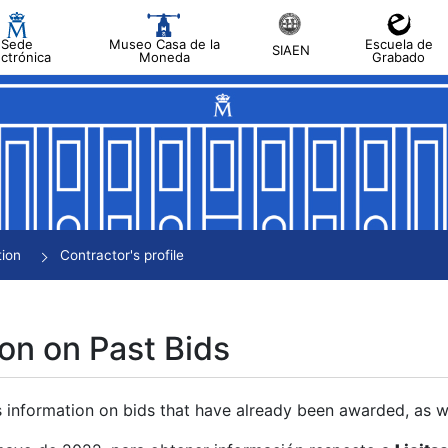
Sede
Museo Casa de la
Escuela de
SIAEN
ectrónica
Moneda
Grabado
tion
Contractor's profile
on on Past Bids
s information on bids that have already been awarded, as we