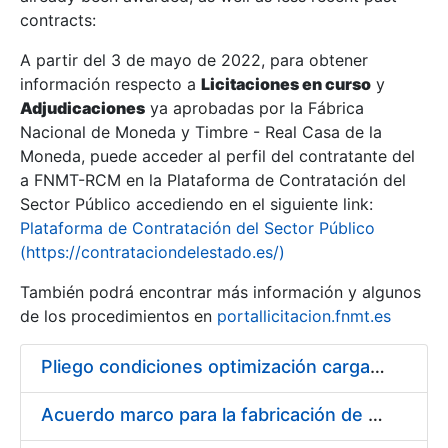
contracts:
Show/Hide
A partir del 3 de mayo de 2022, para obtener
información respecto a
Licitaciones en curso
y
Show/Hide
Adjudicaciones
ya aprobadas por la Fábrica
Show/Hide
Nacional de Moneda y Timbre - Real Casa de la
Moneda, puede acceder al perfil del contratante del
a FNMT-RCM en la Plataforma de Contratación del
Sector Público accediendo en el siguiente link:
Plataforma de Contratación del Sector Público
(https://contrataciondelestado.es/)
También podrá encontrar más información y algunos
de los procedimientos en
portallicitacion.fnmt.es
Pliego condiciones optimización cargas compras firmado
Show/Hide
Acuerdo marco para la fabricación de piezas