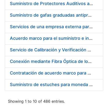
Suministro de Protectores Auditivos a medida para las personas trabajadoras de los Centros de Trabajo de Madrid y Burgos
Suministro de gafas graduadas antiproyecciones para los trabajadores de la FNMT-RCM en los centros de trabajo de Madrid y Burgos
Servicios de una empresa externa para el asesoramiento y resolución de los recursos de alzada que se presentan relacionados con procesos de selección para la FNMT-RCM
Acuerdo marco para el suministro e instalación de persianas, estores y otros complementos
Servicio de Calibración y Verificación Externa de los Equipos de Medición del Servicio de Prevención de la FNMT-RCM
Conexión mediante Fibra Óptica de los Centros de Proceso de Datos (CPDs) de las sedes de la FNMT-RCM de Burgos y Madrid
Contratación de acuerdo marco para el Suministro de Material de Electricidad para la Fábrica Nacional de Moneda y Timbre-Real Casa de la Moneda en su centro de trabajo de Burgos
Suministro de estuches para moneda de 30 €
Showing 1 to 10 of 486 entries.