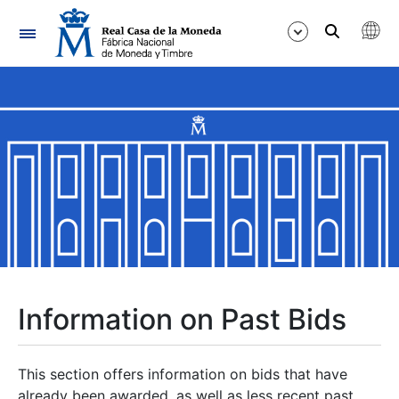
Navigation
Show/Hide
Show/Hide
Show/Hide
Show/Hide
Show/Hide
Information on Past Bids
Show/Hide
This section offers information on bids that have
already been awarded, as well as less recent past