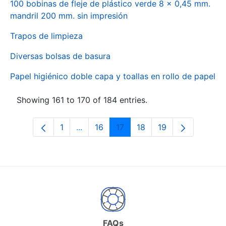
100 bobinas de fleje de plástico verde 8 x 0,45 mm.
mandril 200 mm. sin impresión
Trapos de limpieza
Diversas bolsas de basura
Papel higiénico doble capa y toallas en rollo de papel
Showing 161 to 170 of 184 entries.
1
...
16
17
18
19
Page
Intermediate Pages Use TAB to naviga
Page
Page
Page
Page
FAQs