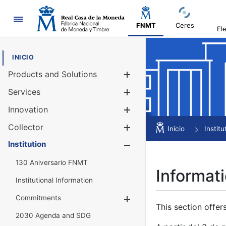
Navigation
FNMT
Ceres
El
INICIO
Products and Solutions
Show/Hide
Services
Show/Hide
Innovation
Show/Hide
Collector
Show/Hide
Inicio
Institu
Institution
Show/Hide
130 Aniversario FNMT
Informati
Institutional Information
Commitments
Show/Hide
This section offer
2030 Agenda and SDG