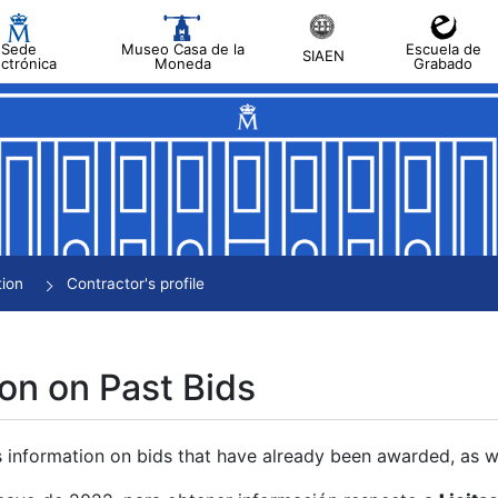
Sede
Museo Casa de la
Escuela de
SIAEN
ectrónica
Moneda
Grabado
tion
Contractor's profile
on on Past Bids
s information on bids that have already been awarded, as we