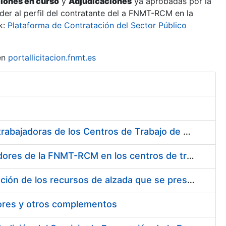
ciones en curso
y
Adjudicaciones
ya aprobadas por la
er al perfil del contratante del a FNMT-RCM en la
k:
Plataforma de Contratación del Sector Público
en
portallicitacion.fnmt.es
Suministro de Protectores Auditivos a medida para las personas trabajadoras de los Centros de Trabajo de Madrid y Burgos
Suministro de gafas graduadas antiproyecciones para los trabajadores de la FNMT-RCM en los centros de trabajo de Madrid y Burgos
Servicios de una empresa externa para el asesoramiento y resolución de los recursos de alzada que se presentan relacionados con procesos de selección para la FNMT-RCM
tores y otros complementos