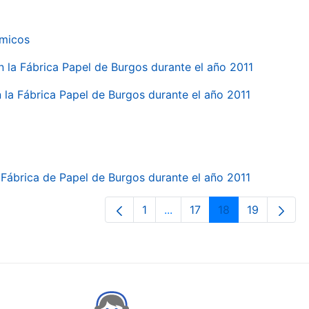
ímicos
en la Fábrica Papel de Burgos durante el año 2011
en la Fábrica Papel de Burgos durante el año 2011
la Fábrica de Papel de Burgos durante el año 2011
1
...
17
18
19
Page
Intermediate Pages Use TA
Page
Page
Page