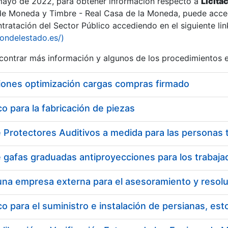
 mayo de 2022, para obtener información respecto a
Licita
de Moneda y Timbre - Real Casa de la Moneda, puede acced
ratación del Sector Público accediendo en el siguiente lin
iondelestado.es/)
ontrar más información y algunos de los procedimientos 
iones optimización cargas compras firmado
 para la fabricación de piezas
 para el suministro e instalación de persianas, es