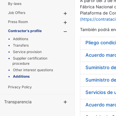
A partir del 3 de
By-laws
Fábrica Nacional 
Plataforma de Cont
Job Offers
Show/Hide
(https://contratac
Press Room
Show/Hide
También podrá enc
Contractor's profile
Show/Hide
Additions
Pliego condic
Transfers
Service provision
Acuerdo marco
Supplier certification
procedure
Other interest questions
Additions
Privacy Policy
Transparencia
Show/Hide
Acuerdo marco