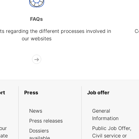
FAQs
s regarding the different processes involved in
C
our websites
rt
Press
Job offer
News
General
Information
Press releases
our
Public Job Offer,
Dossiers
cate
Civil service or
available