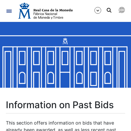
Navigation
Show/Hide
Show/Hide
Show/Hide
Show/Hide
Show/Hide
Information on Past Bids
Show/Hide
This section offers information on bids that have
already been awarded, as well as less recent past