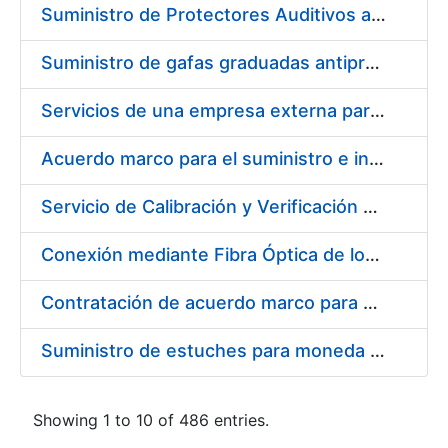
Suministro de Protectores Auditivos a medida para las personas trabajadoras de los Centros de Trabajo de Madrid y Burgos
Suministro de gafas graduadas antiproyecciones para los trabajadores de la FNMT-RCM en los centros de trabajo de Madrid y Burgos
Servicios de una empresa externa para el asesoramiento y resolución de los recursos de alzada que se presentan relacionados con procesos de selección para la FNMT-RCM
Acuerdo marco para el suministro e instalación de persianas, estores y otros complementos
Servicio de Calibración y Verificación Externa de los Equipos de Medición del Servicio de Prevención de la FNMT-RCM
Conexión mediante Fibra Óptica de los Centros de Proceso de Datos (CPDs) de las sedes de la FNMT-RCM de Burgos y Madrid
Contratación de acuerdo marco para el Suministro de Material de Electricidad para la Fábrica Nacional de Moneda y Timbre-Real Casa de la Moneda en su centro de trabajo de Burgos
Suministro de estuches para moneda de 30 €
Showing 1 to 10 of 486 entries.