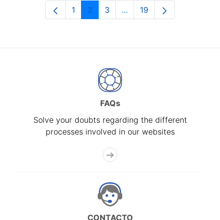
1
2
3
...
19
Page
Page
Page
Intermediate Pages Use T
Page
FAQs
Solve your doubts regarding the different
processes involved in our websites
CONTACTO