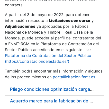
contracts:
Show/Hide
A partir del 3 de mayo de 2022, para obtener
información respecto a
Licitaciones en curso
y
Show/Hide
Adjudicaciones
ya aprobadas por la Fábrica
Show/Hide
Nacional de Moneda y Timbre - Real Casa de la
Moneda, puede acceder al perfil del contratante del
a FNMT-RCM en la Plataforma de Contratación del
Sector Público accediendo en el siguiente link:
Plataforma de Contratación del Sector Público
(https://contrataciondelestado.es/)
También podrá encontrar más información y algunos
de los procedimientos en
portallicitacion.fnmt.es
Pliego condiciones optimización cargas compras firmado
Show/Hide
Acuerdo marco para la fabricación de piezas