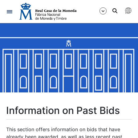
Navigation
Show/Hide
Show/Hide
Show/Hide
Show/Hide
Show/Hide
Information on Past Bids
Show/Hide
This section offers information on bids that have
already been awarded, as well as less recent past