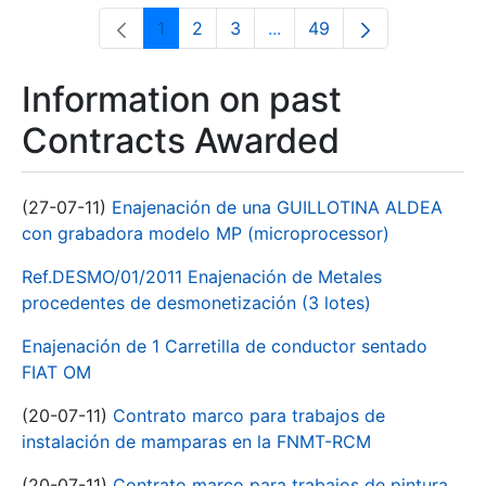
1
2
3
...
49
Page
Page
Page
Intermediate Pages Use T
Page
Information on past
Contracts Awarded
(27-07-11)
Enajenación de una GUILLOTINA ALDEA
con grabadora modelo MP (microprocessor)
Ref.DESMO/01/2011 Enajenación de Metales
procedentes de desmonetización (3 lotes)
Enajenación de 1 Carretilla de conductor sentado
FIAT OM
(20-07-11)
Contrato marco para trabajos de
instalación de mamparas en la FNMT-RCM
(20-07-11)
Contrato marco para trabajos de pintura