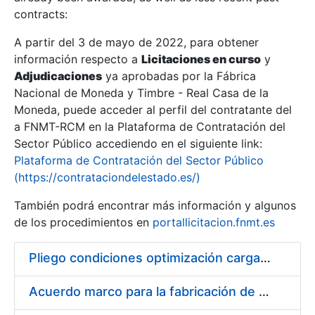
contracts:
Show/Hide
A partir del 3 de mayo de 2022, para obtener
información respecto a
Licitaciones en curso
y
Show/Hide
Adjudicaciones
ya aprobadas por la Fábrica
Show/Hide
Nacional de Moneda y Timbre - Real Casa de la
Moneda, puede acceder al perfil del contratante del
a FNMT-RCM en la Plataforma de Contratación del
Sector Público accediendo en el siguiente link:
Plataforma de Contratación del Sector Público
(https://contrataciondelestado.es/)
También podrá encontrar más información y algunos
de los procedimientos en
portallicitacion.fnmt.es
Pliego condiciones optimización cargas compras firmado
Show/Hide
Acuerdo marco para la fabricación de piezas