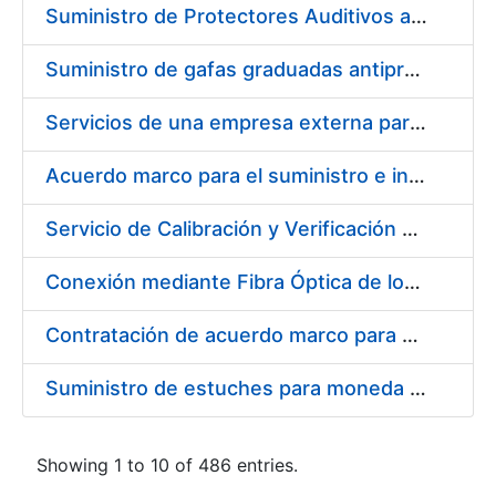
Suministro de Protectores Auditivos a medida para las personas trabajadoras de los Centros de Trabajo de Madrid y Burgos
Suministro de gafas graduadas antiproyecciones para los trabajadores de la FNMT-RCM en los centros de trabajo de Madrid y Burgos
Servicios de una empresa externa para el asesoramiento y resolución de los recursos de alzada que se presentan relacionados con procesos de selección para la FNMT-RCM
Acuerdo marco para el suministro e instalación de persianas, estores y otros complementos
Servicio de Calibración y Verificación Externa de los Equipos de Medición del Servicio de Prevención de la FNMT-RCM
Conexión mediante Fibra Óptica de los Centros de Proceso de Datos (CPDs) de las sedes de la FNMT-RCM de Burgos y Madrid
Contratación de acuerdo marco para el Suministro de Material de Electricidad para la Fábrica Nacional de Moneda y Timbre-Real Casa de la Moneda en su centro de trabajo de Burgos
Suministro de estuches para moneda de 30 €
Showing 1 to 10 of 486 entries.