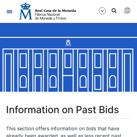
Navigation
Show/Hide
Show/Hide
Show/Hide
Show/Hide
Show/Hide
Information on Past Bids
Show/Hide
This section offers information on bids that have
already been awarded, as well as less recent past