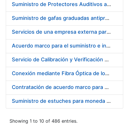
Suministro de Protectores Auditivos a medida para las personas trabajadoras de los Centros de Trabajo de Madrid y Burgos
Suministro de gafas graduadas antiproyecciones para los trabajadores de la FNMT-RCM en los centros de trabajo de Madrid y Burgos
Servicios de una empresa externa para el asesoramiento y resolución de los recursos de alzada que se presentan relacionados con procesos de selección para la FNMT-RCM
Acuerdo marco para el suministro e instalación de persianas, estores y otros complementos
Servicio de Calibración y Verificación Externa de los Equipos de Medición del Servicio de Prevención de la FNMT-RCM
Conexión mediante Fibra Óptica de los Centros de Proceso de Datos (CPDs) de las sedes de la FNMT-RCM de Burgos y Madrid
Contratación de acuerdo marco para el Suministro de Material de Electricidad para la Fábrica Nacional de Moneda y Timbre-Real Casa de la Moneda en su centro de trabajo de Burgos
Suministro de estuches para moneda de 30 €
Showing 1 to 10 of 486 entries.