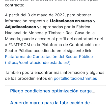
contracts:
Show/Hide
A partir del 3 de mayo de 2022, para obtener
información respecto a
Licitaciones en curso
y
Show/Hide
Adjudicaciones
ya aprobadas por la Fábrica
Show/Hide
Nacional de Moneda y Timbre - Real Casa de la
Moneda, puede acceder al perfil del contratante del
a FNMT-RCM en la Plataforma de Contratación del
Sector Público accediendo en el siguiente link:
Plataforma de Contratación del Sector Público
(https://contrataciondelestado.es/)
También podrá encontrar más información y algunos
de los procedimientos en
portallicitacion.fnmt.es
Pliego condiciones optimización cargas compras firmado
Show/Hide
Acuerdo marco para la fabricación de piezas