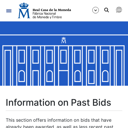
Navigation
Show/Hide
Show/Hide
Show/Hide
Show/Hide
Show/Hide
Information on Past Bids
Show/Hide
This section offers information on bids that have
already been awarded, as well as less recent past