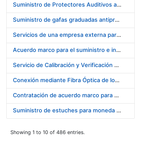
Suministro de Protectores Auditivos a medida para las personas trabajadoras de los Centros de Trabajo de Madrid y Burgos
Suministro de gafas graduadas antiproyecciones para los trabajadores de la FNMT-RCM en los centros de trabajo de Madrid y Burgos
Servicios de una empresa externa para el asesoramiento y resolución de los recursos de alzada que se presentan relacionados con procesos de selección para la FNMT-RCM
Acuerdo marco para el suministro e instalación de persianas, estores y otros complementos
Servicio de Calibración y Verificación Externa de los Equipos de Medición del Servicio de Prevención de la FNMT-RCM
Conexión mediante Fibra Óptica de los Centros de Proceso de Datos (CPDs) de las sedes de la FNMT-RCM de Burgos y Madrid
Contratación de acuerdo marco para el Suministro de Material de Electricidad para la Fábrica Nacional de Moneda y Timbre-Real Casa de la Moneda en su centro de trabajo de Burgos
Suministro de estuches para moneda de 30 €
Showing 1 to 10 of 486 entries.