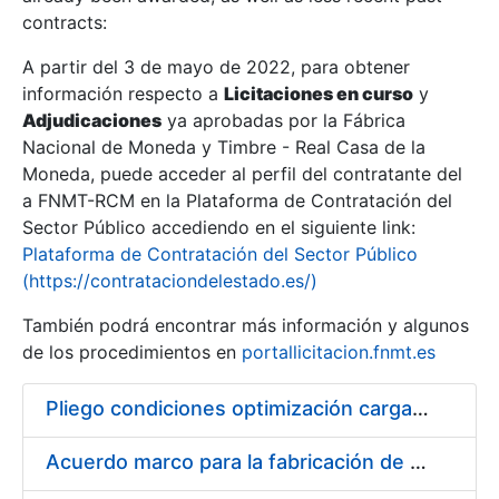
contracts:
Show/Hide
A partir del 3 de mayo de 2022, para obtener
información respecto a
Licitaciones en curso
y
Show/Hide
Adjudicaciones
ya aprobadas por la Fábrica
Show/Hide
Nacional de Moneda y Timbre - Real Casa de la
Moneda, puede acceder al perfil del contratante del
a FNMT-RCM en la Plataforma de Contratación del
Sector Público accediendo en el siguiente link:
Plataforma de Contratación del Sector Público
(https://contrataciondelestado.es/)
También podrá encontrar más información y algunos
de los procedimientos en
portallicitacion.fnmt.es
Pliego condiciones optimización cargas compras firmado
Show/Hide
Acuerdo marco para la fabricación de piezas