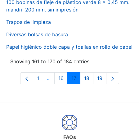
100 bobinas de fleje de plástico verde 8 x 0,45 mm.
mandril 200 mm. sin impresión
Trapos de limpieza
Diversas bolsas de basura
Papel higiénico doble capa y toallas en rollo de papel
Showing 161 to 170 of 184 entries.
1
...
16
17
18
19
Page
Intermediate Pages Use TAB to naviga
Page
Page
Page
Page
FAQs