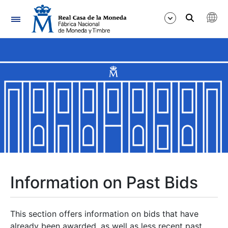
Navigation
Show/Hide
Show/Hide
Show/Hide
Show/Hide
Show/Hide
Information on Past Bids
Show/Hide
This section offers information on bids that have
already been awarded, as well as less recent past