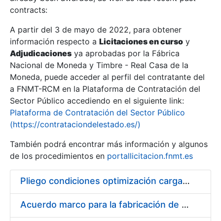
contracts:
Show/Hide
A partir del 3 de mayo de 2022, para obtener
información respecto a
Licitaciones en curso
y
Show/Hide
Adjudicaciones
ya aprobadas por la Fábrica
Show/Hide
Nacional de Moneda y Timbre - Real Casa de la
Moneda, puede acceder al perfil del contratante del
a FNMT-RCM en la Plataforma de Contratación del
Sector Público accediendo en el siguiente link:
Plataforma de Contratación del Sector Público
(https://contrataciondelestado.es/)
También podrá encontrar más información y algunos
de los procedimientos en
portallicitacion.fnmt.es
Pliego condiciones optimización cargas compras firmado
Show/Hide
Acuerdo marco para la fabricación de piezas