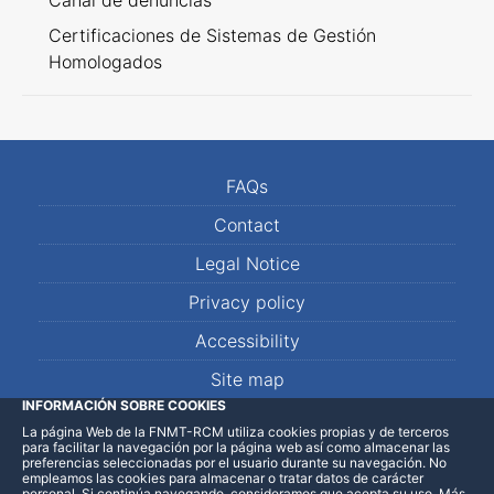
Canal de denuncias
Certificaciones de Sistemas de Gestión
Homologados
FAQs
Contact
Legal Notice
Privacy policy
Accessibility
Site map
INFORMACIÓN SOBRE COOKIES
La página Web de la FNMT-RCM utiliza cookies propias y de terceros
LinkedIn
Facebook
WhatsApp
para facilitar la navegación por la página web así como almacenar las
preferencias seleccionadas por el usuario durante su navegación. No
empleamos las cookies para almacenar o tratar datos de carácter
personal. Si continúa navegando, consideramos que acepta su uso
.
Más