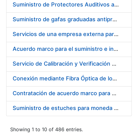
Suministro de Protectores Auditivos a medida para las personas trabajadoras de los Centros de Trabajo de Madrid y Burgos
Suministro de gafas graduadas antiproyecciones para los trabajadores de la FNMT-RCM en los centros de trabajo de Madrid y Burgos
Servicios de una empresa externa para el asesoramiento y resolución de los recursos de alzada que se presentan relacionados con procesos de selección para la FNMT-RCM
Acuerdo marco para el suministro e instalación de persianas, estores y otros complementos
Servicio de Calibración y Verificación Externa de los Equipos de Medición del Servicio de Prevención de la FNMT-RCM
Conexión mediante Fibra Óptica de los Centros de Proceso de Datos (CPDs) de las sedes de la FNMT-RCM de Burgos y Madrid
Contratación de acuerdo marco para el Suministro de Material de Electricidad para la Fábrica Nacional de Moneda y Timbre-Real Casa de la Moneda en su centro de trabajo de Burgos
Suministro de estuches para moneda de 30 €
Showing 1 to 10 of 486 entries.