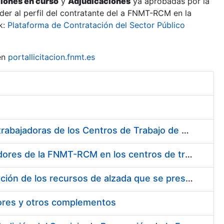
ciones en curso
y
Adjudicaciones
ya aprobadas por la
er al perfil del contratante del a FNMT-RCM en la
k:
Plataforma de Contratación del Sector Público
en
portallicitacion.fnmt.es
Suministro de Protectores Auditivos a medida para las personas trabajadoras de los Centros de Trabajo de Madrid y Burgos
Suministro de gafas graduadas antiproyecciones para los trabajadores de la FNMT-RCM en los centros de trabajo de Madrid y Burgos
Servicios de una empresa externa para el asesoramiento y resolución de los recursos de alzada que se presentan relacionados con procesos de selección para la FNMT-RCM
tores y otros complementos