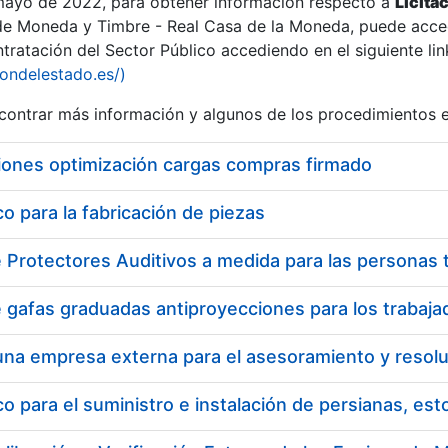
 mayo de 2022, para obtener información respecto a
Licita
de Moneda y Timbre - Real Casa de la Moneda, puede acced
ratación del Sector Público accediendo en el siguiente lin
iondelestado.es/)
ontrar más información y algunos de los procedimientos 
iones optimización cargas compras firmado
 para la fabricación de piezas
 para el suministro e instalación de persianas, es