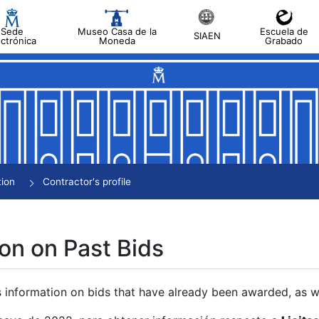
Sede
Museo Casa de la
Escuela de
SIAEN
ectrónica
Moneda
Grabado
tion
Contractor's profile
on on Past Bids
s information on bids that have already been awarded, as we