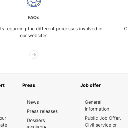
FAQs
s regarding the different processes involved in
C
our websites
rt
Press
Job offer
News
General
Information
Press releases
our
Public Job Offer,
Dossiers
cate
Civil service or
available