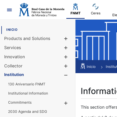
Navigation
FNMT
Ceres
El
INICIO
Products and Solutions
Show/Hide
Services
Show/Hide
Innovation
Show/Hide
Collector
Show/Hide
Inicio
Institu
Institution
Show/Hide
130 Aniversario FNMT
Informati
Institutional Information
Commitments
Show/Hide
This section offer
2030 Agenda and SDG