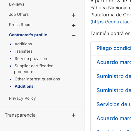
A partir del 3 de
By-laws
Fábrica Nacional 
Plataforma de Cont
Job Offers
Show/Hide
(https://contratac
Press Room
Show/Hide
También podrá enc
Contractor's profile
Show/Hide
Additions
Pliego condic
Transfers
Service provision
Acuerdo marco
Supplier certification
procedure
Other interest questions
Additions
Privacy Policy
Transparencia
Show/Hide
Acuerdo marco