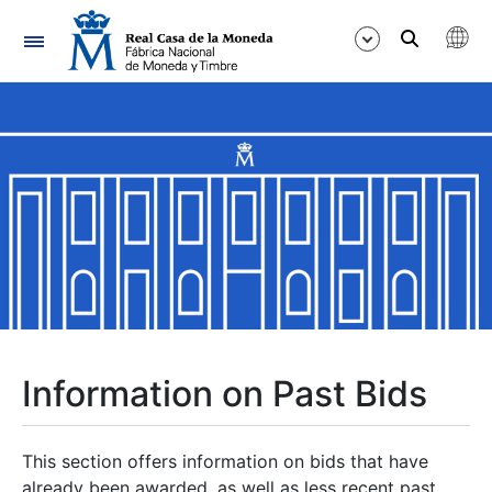
Navigation
Show/Hide
Show/Hide
Show/Hide
Show/Hide
Show/Hide
Information on Past Bids
Show/Hide
This section offers information on bids that have
already been awarded, as well as less recent past