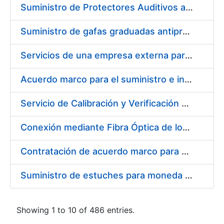
Suministro de Protectores Auditivos a medida para las personas trabajadoras de los Centros de Trabajo de Madrid y Burgos
Suministro de gafas graduadas antiproyecciones para los trabajadores de la FNMT-RCM en los centros de trabajo de Madrid y Burgos
Servicios de una empresa externa para el asesoramiento y resolución de los recursos de alzada que se presentan relacionados con procesos de selección para la FNMT-RCM
Acuerdo marco para el suministro e instalación de persianas, estores y otros complementos
Servicio de Calibración y Verificación Externa de los Equipos de Medición del Servicio de Prevención de la FNMT-RCM
Conexión mediante Fibra Óptica de los Centros de Proceso de Datos (CPDs) de las sedes de la FNMT-RCM de Burgos y Madrid
Contratación de acuerdo marco para el Suministro de Material de Electricidad para la Fábrica Nacional de Moneda y Timbre-Real Casa de la Moneda en su centro de trabajo de Burgos
Suministro de estuches para moneda de 30 €
Showing 1 to 10 of 486 entries.