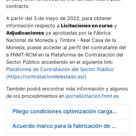
contracts:
Show/Hide
A partir del 3 de mayo de 2022, para obtener
información respecto a
Licitaciones en curso
y
Show/Hide
Adjudicaciones
ya aprobadas por la Fábrica
Show/Hide
Nacional de Moneda y Timbre - Real Casa de la
Moneda, puede acceder al perfil del contratante del
a FNMT-RCM en la Plataforma de Contratación del
Sector Público accediendo en el siguiente link:
Plataforma de Contratación del Sector Público
(https://contrataciondelestado.es/)
También podrá encontrar más información y algunos
de los procedimientos en
portallicitacion.fnmt.es
Pliego condiciones optimización cargas compras firmado
Show/Hide
Acuerdo marco para la fabricación de piezas