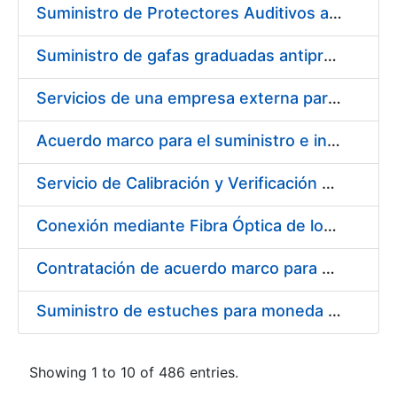
Suministro de Protectores Auditivos a medida para las personas trabajadoras de los Centros de Trabajo de Madrid y Burgos
Suministro de gafas graduadas antiproyecciones para los trabajadores de la FNMT-RCM en los centros de trabajo de Madrid y Burgos
Servicios de una empresa externa para el asesoramiento y resolución de los recursos de alzada que se presentan relacionados con procesos de selección para la FNMT-RCM
Acuerdo marco para el suministro e instalación de persianas, estores y otros complementos
Servicio de Calibración y Verificación Externa de los Equipos de Medición del Servicio de Prevención de la FNMT-RCM
Conexión mediante Fibra Óptica de los Centros de Proceso de Datos (CPDs) de las sedes de la FNMT-RCM de Burgos y Madrid
Contratación de acuerdo marco para el Suministro de Material de Electricidad para la Fábrica Nacional de Moneda y Timbre-Real Casa de la Moneda en su centro de trabajo de Burgos
Suministro de estuches para moneda de 30 €
Showing 1 to 10 of 486 entries.