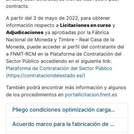
contracts:
Show/Hide
A partir del 3 de mayo de 2022, para obtener
información respecto a
Licitaciones en curso
y
Show/Hide
Adjudicaciones
ya aprobadas por la Fábrica
Show/Hide
Nacional de Moneda y Timbre - Real Casa de la
Moneda, puede acceder al perfil del contratante del
a FNMT-RCM en la Plataforma de Contratación del
Sector Público accediendo en el siguiente link:
Plataforma de Contratación del Sector Público
(https://contrataciondelestado.es/)
También podrá encontrar más información y algunos
de los procedimientos en
portallicitacion.fnmt.es
Pliego condiciones optimización cargas compras firmado
Show/Hide
Acuerdo marco para la fabricación de piezas