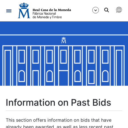
Navigation
Show/Hide
Show/Hide
Show/Hide
Show/Hide
Show/Hide
Information on Past Bids
Show/Hide
This section offers information on bids that have
already been awarded, as well as less recent past