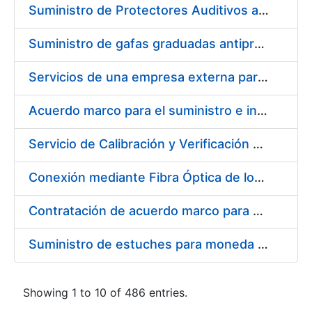
Suministro de Protectores Auditivos a medida para las personas trabajadoras de los Centros de Trabajo de Madrid y Burgos
Suministro de gafas graduadas antiproyecciones para los trabajadores de la FNMT-RCM en los centros de trabajo de Madrid y Burgos
Servicios de una empresa externa para el asesoramiento y resolución de los recursos de alzada que se presentan relacionados con procesos de selección para la FNMT-RCM
Acuerdo marco para el suministro e instalación de persianas, estores y otros complementos
Servicio de Calibración y Verificación Externa de los Equipos de Medición del Servicio de Prevención de la FNMT-RCM
Conexión mediante Fibra Óptica de los Centros de Proceso de Datos (CPDs) de las sedes de la FNMT-RCM de Burgos y Madrid
Contratación de acuerdo marco para el Suministro de Material de Electricidad para la Fábrica Nacional de Moneda y Timbre-Real Casa de la Moneda en su centro de trabajo de Burgos
Suministro de estuches para moneda de 30 €
Showing 1 to 10 of 486 entries.