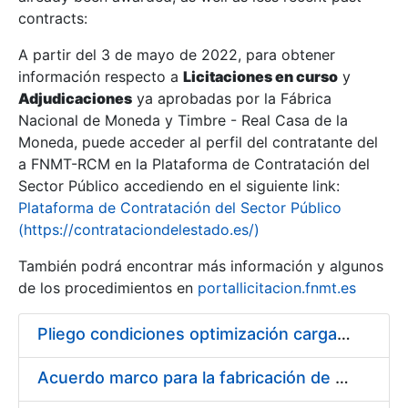
contracts:
Show/Hide
A partir del 3 de mayo de 2022, para obtener
información respecto a
Licitaciones en curso
y
Show/Hide
Adjudicaciones
ya aprobadas por la Fábrica
Show/Hide
Nacional de Moneda y Timbre - Real Casa de la
Moneda, puede acceder al perfil del contratante del
a FNMT-RCM en la Plataforma de Contratación del
Sector Público accediendo en el siguiente link:
Plataforma de Contratación del Sector Público
(https://contrataciondelestado.es/)
También podrá encontrar más información y algunos
de los procedimientos en
portallicitacion.fnmt.es
Pliego condiciones optimización cargas compras firmado
Show/Hide
Acuerdo marco para la fabricación de piezas