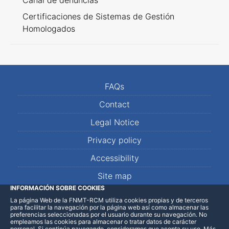
Canal de denuncias
Certificaciones de Sistemas de Gestión
Homologados
FAQs
Contact
Legal Notice
Privacy policy
Accessibility
Site map
INFORMACIÓN SOBRE COOKIES
La página Web de la FNMT-RCM utiliza cookies propias y de terceros
LinkedIn
Facebook
WhatsApp
para facilitar la navegación por la página web así como almacenar las
preferencias seleccionadas por el usuario durante su navegación. No
empleamos las cookies para almacenar o tratar datos de carácter
personal. Si continúa navegando, consideramos que acepta su uso
.
Más