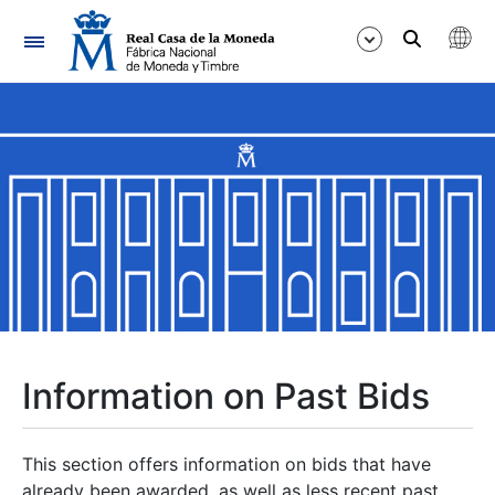
Navigation
Show/Hide
Show/Hide
Show/Hide
Show/Hide
Show/Hide
Information on Past Bids
Show/Hide
This section offers information on bids that have
already been awarded, as well as less recent past