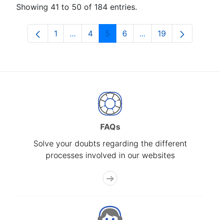
Showing 41 to 50 of 184 entries.
1
...
4
5
6
...
19
Page
Intermediate Pages Use TAB to navigat
Page
Page
Page
Intermediate Pages U
Page
FAQs
Solve your doubts regarding the different
processes involved in our websites