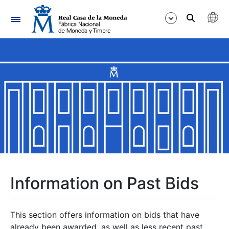
Navigation
Show/Hide
Show/Hide
Show/Hide
Show/Hide
Show/Hide
Information on Past Bids
Show/Hide
This section offers information on bids that have
already been awarded, as well as less recent past