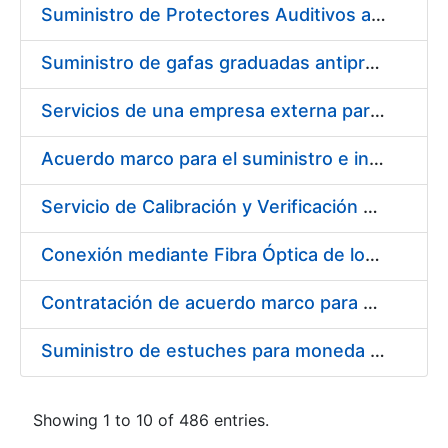
Suministro de Protectores Auditivos a medida para las personas trabajadoras de los Centros de Trabajo de Madrid y Burgos
Suministro de gafas graduadas antiproyecciones para los trabajadores de la FNMT-RCM en los centros de trabajo de Madrid y Burgos
Servicios de una empresa externa para el asesoramiento y resolución de los recursos de alzada que se presentan relacionados con procesos de selección para la FNMT-RCM
Acuerdo marco para el suministro e instalación de persianas, estores y otros complementos
Servicio de Calibración y Verificación Externa de los Equipos de Medición del Servicio de Prevención de la FNMT-RCM
Conexión mediante Fibra Óptica de los Centros de Proceso de Datos (CPDs) de las sedes de la FNMT-RCM de Burgos y Madrid
Contratación de acuerdo marco para el Suministro de Material de Electricidad para la Fábrica Nacional de Moneda y Timbre-Real Casa de la Moneda en su centro de trabajo de Burgos
Suministro de estuches para moneda de 30 €
Showing 1 to 10 of 486 entries.