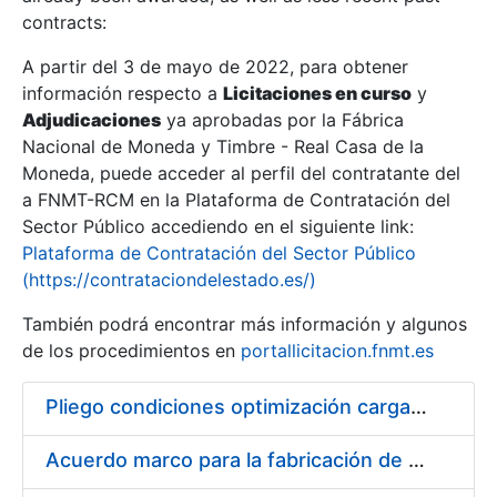
contracts:
Show/Hide
A partir del 3 de mayo de 2022, para obtener
información respecto a
Licitaciones en curso
y
Show/Hide
Adjudicaciones
ya aprobadas por la Fábrica
Show/Hide
Nacional de Moneda y Timbre - Real Casa de la
Moneda, puede acceder al perfil del contratante del
a FNMT-RCM en la Plataforma de Contratación del
Sector Público accediendo en el siguiente link:
Plataforma de Contratación del Sector Público
(https://contrataciondelestado.es/)
También podrá encontrar más información y algunos
de los procedimientos en
portallicitacion.fnmt.es
Pliego condiciones optimización cargas compras firmado
Show/Hide
Acuerdo marco para la fabricación de piezas