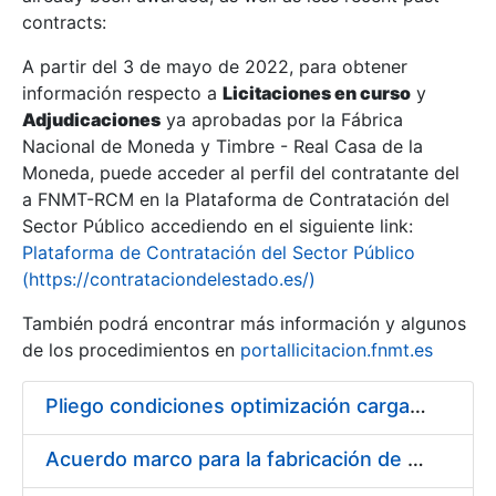
contracts:
Show/Hide
A partir del 3 de mayo de 2022, para obtener
información respecto a
Licitaciones en curso
y
Show/Hide
Adjudicaciones
ya aprobadas por la Fábrica
Show/Hide
Nacional de Moneda y Timbre - Real Casa de la
Moneda, puede acceder al perfil del contratante del
a FNMT-RCM en la Plataforma de Contratación del
Sector Público accediendo en el siguiente link:
Plataforma de Contratación del Sector Público
(https://contrataciondelestado.es/)
También podrá encontrar más información y algunos
de los procedimientos en
portallicitacion.fnmt.es
Pliego condiciones optimización cargas compras firmado
Show/Hide
Acuerdo marco para la fabricación de piezas