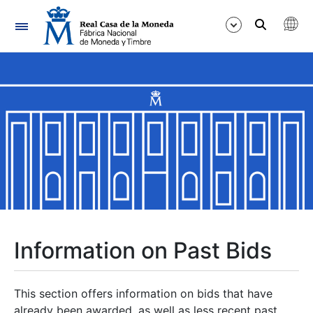
Navigation
Show/Hide
Show/Hide
Show/Hide
Show/Hide
Show/Hide
Information on Past Bids
Show/Hide
This section offers information on bids that have
already been awarded, as well as less recent past