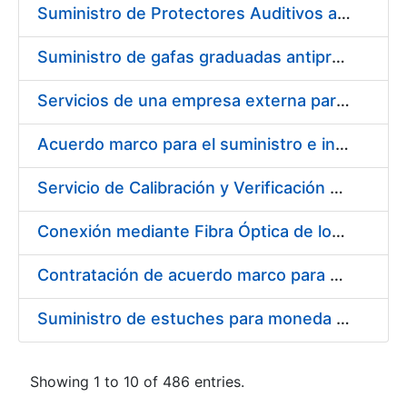
Suministro de Protectores Auditivos a medida para las personas trabajadoras de los Centros de Trabajo de Madrid y Burgos
Suministro de gafas graduadas antiproyecciones para los trabajadores de la FNMT-RCM en los centros de trabajo de Madrid y Burgos
Servicios de una empresa externa para el asesoramiento y resolución de los recursos de alzada que se presentan relacionados con procesos de selección para la FNMT-RCM
Acuerdo marco para el suministro e instalación de persianas, estores y otros complementos
Servicio de Calibración y Verificación Externa de los Equipos de Medición del Servicio de Prevención de la FNMT-RCM
Conexión mediante Fibra Óptica de los Centros de Proceso de Datos (CPDs) de las sedes de la FNMT-RCM de Burgos y Madrid
Contratación de acuerdo marco para el Suministro de Material de Electricidad para la Fábrica Nacional de Moneda y Timbre-Real Casa de la Moneda en su centro de trabajo de Burgos
Suministro de estuches para moneda de 30 €
Showing 1 to 10 of 486 entries.