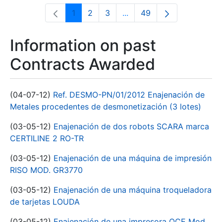
1
2
3
...
49
Page
Page
Page
Intermediate Pages Use T
Page
Information on past
Contracts Awarded
(04-07-12)
Ref. DESMO-PN/01/2012 Enajenación de
Metales procedentes de desmonetización (3 lotes)
(03-05-12)
Enajenación de dos robots SCARA marca
CERTILINE 2 RO-TR
(03-05-12)
Enajenación de una máquina de impresión
RISO MOD. GR3770
(03-05-12)
Enajenación de una máquina troqueladora
de tarjetas LOUDA
(03-05-12)
Enajenación de una impresora OCE Mod.