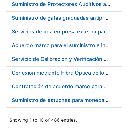
Suministro de Protectores Auditivos a medida para las personas trabajadoras de los Centros de Trabajo de Madrid y Burgos
Suministro de gafas graduadas antiproyecciones para los trabajadores de la FNMT-RCM en los centros de trabajo de Madrid y Burgos
Servicios de una empresa externa para el asesoramiento y resolución de los recursos de alzada que se presentan relacionados con procesos de selección para la FNMT-RCM
Acuerdo marco para el suministro e instalación de persianas, estores y otros complementos
Servicio de Calibración y Verificación Externa de los Equipos de Medición del Servicio de Prevención de la FNMT-RCM
Conexión mediante Fibra Óptica de los Centros de Proceso de Datos (CPDs) de las sedes de la FNMT-RCM de Burgos y Madrid
Contratación de acuerdo marco para el Suministro de Material de Electricidad para la Fábrica Nacional de Moneda y Timbre-Real Casa de la Moneda en su centro de trabajo de Burgos
Suministro de estuches para moneda de 30 €
Showing 1 to 10 of 486 entries.