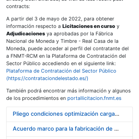
contracts:
Show/Hide
A partir del 3 de mayo de 2022, para obtener
información respecto a
Licitaciones en curso
y
Show/Hide
Adjudicaciones
ya aprobadas por la Fábrica
Show/Hide
Nacional de Moneda y Timbre - Real Casa de la
Moneda, puede acceder al perfil del contratante del
a FNMT-RCM en la Plataforma de Contratación del
Sector Público accediendo en el siguiente link:
Plataforma de Contratación del Sector Público
(https://contrataciondelestado.es/)
También podrá encontrar más información y algunos
de los procedimientos en
portallicitacion.fnmt.es
Pliego condiciones optimización cargas compras firmado
Show/Hide
Acuerdo marco para la fabricación de piezas