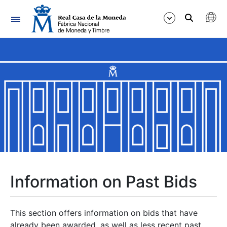
Navigation
Show/Hide
Show/Hide
Show/Hide
Show/Hide
Show/Hide
Information on Past Bids
Show/Hide
This section offers information on bids that have
already been awarded, as well as less recent past