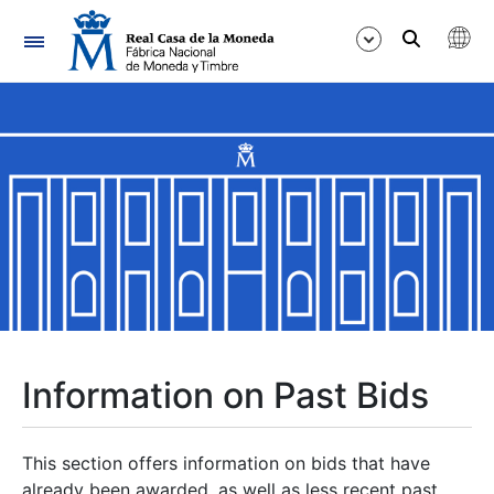
Navigation
Show/Hide
Show/Hide
Show/Hide
Show/Hide
Show/Hide
Information on Past Bids
Show/Hide
This section offers information on bids that have
already been awarded, as well as less recent past