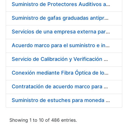
Suministro de Protectores Auditivos a medida para las personas trabajadoras de los Centros de Trabajo de Madrid y Burgos
Suministro de gafas graduadas antiproyecciones para los trabajadores de la FNMT-RCM en los centros de trabajo de Madrid y Burgos
Servicios de una empresa externa para el asesoramiento y resolución de los recursos de alzada que se presentan relacionados con procesos de selección para la FNMT-RCM
Acuerdo marco para el suministro e instalación de persianas, estores y otros complementos
Servicio de Calibración y Verificación Externa de los Equipos de Medición del Servicio de Prevención de la FNMT-RCM
Conexión mediante Fibra Óptica de los Centros de Proceso de Datos (CPDs) de las sedes de la FNMT-RCM de Burgos y Madrid
Contratación de acuerdo marco para el Suministro de Material de Electricidad para la Fábrica Nacional de Moneda y Timbre-Real Casa de la Moneda en su centro de trabajo de Burgos
Suministro de estuches para moneda de 30 €
Showing 1 to 10 of 486 entries.