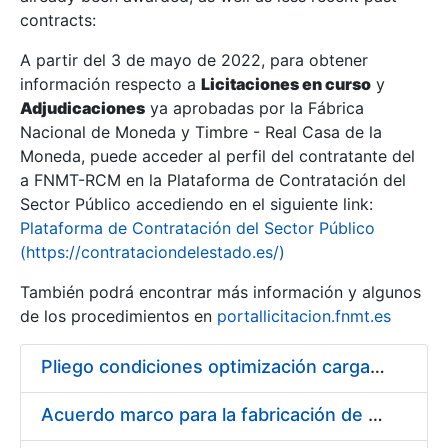
contracts:
Show/Hide
A partir del 3 de mayo de 2022, para obtener
información respecto a
Licitaciones en curso
y
Show/Hide
Adjudicaciones
ya aprobadas por la Fábrica
Show/Hide
Nacional de Moneda y Timbre - Real Casa de la
Moneda, puede acceder al perfil del contratante del
a FNMT-RCM en la Plataforma de Contratación del
Sector Público accediendo en el siguiente link:
Plataforma de Contratación del Sector Público
(https://contrataciondelestado.es/)
También podrá encontrar más información y algunos
de los procedimientos en
portallicitacion.fnmt.es
Pliego condiciones optimización cargas compras firmado
Show/Hide
Acuerdo marco para la fabricación de piezas