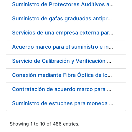
Suministro de Protectores Auditivos a medida para las personas trabajadoras de los Centros de Trabajo de Madrid y Burgos
Suministro de gafas graduadas antiproyecciones para los trabajadores de la FNMT-RCM en los centros de trabajo de Madrid y Burgos
Servicios de una empresa externa para el asesoramiento y resolución de los recursos de alzada que se presentan relacionados con procesos de selección para la FNMT-RCM
Acuerdo marco para el suministro e instalación de persianas, estores y otros complementos
Servicio de Calibración y Verificación Externa de los Equipos de Medición del Servicio de Prevención de la FNMT-RCM
Conexión mediante Fibra Óptica de los Centros de Proceso de Datos (CPDs) de las sedes de la FNMT-RCM de Burgos y Madrid
Contratación de acuerdo marco para el Suministro de Material de Electricidad para la Fábrica Nacional de Moneda y Timbre-Real Casa de la Moneda en su centro de trabajo de Burgos
Suministro de estuches para moneda de 30 €
Showing 1 to 10 of 486 entries.