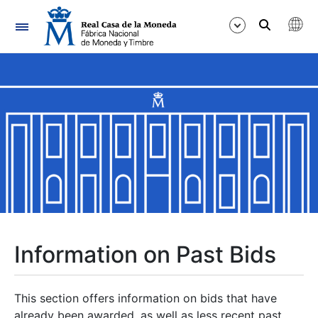
Navigation
Show/Hide
Show/Hide
Show/Hide
Show/Hide
Show/Hide
Information on Past Bids
Show/Hide
This section offers information on bids that have
already been awarded, as well as less recent past