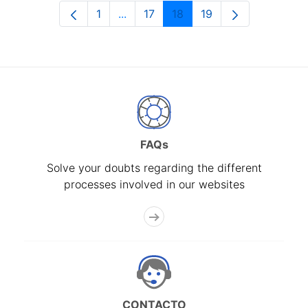
1
...
17
18
19
Page
Intermediate Pages Use TAB to navi
Page
Page
Page
FAQs
Solve your doubts regarding the different
processes involved in our websites
CONTACTO