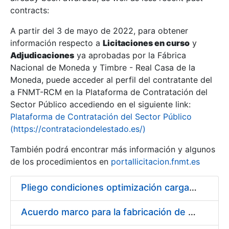
contracts:
Show/Hide
A partir del 3 de mayo de 2022, para obtener
información respecto a
Licitaciones en curso
y
Show/Hide
Adjudicaciones
ya aprobadas por la Fábrica
Show/Hide
Nacional de Moneda y Timbre - Real Casa de la
Moneda, puede acceder al perfil del contratante del
a FNMT-RCM en la Plataforma de Contratación del
Sector Público accediendo en el siguiente link:
Plataforma de Contratación del Sector Público
(https://contrataciondelestado.es/)
También podrá encontrar más información y algunos
de los procedimientos en
portallicitacion.fnmt.es
Pliego condiciones optimización cargas compras firmado
Show/Hide
Acuerdo marco para la fabricación de piezas