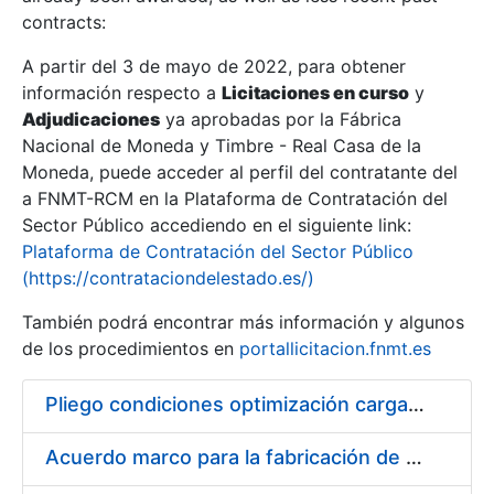
contracts:
Show/Hide
A partir del 3 de mayo de 2022, para obtener
información respecto a
Licitaciones en curso
y
Show/Hide
Adjudicaciones
ya aprobadas por la Fábrica
Show/Hide
Nacional de Moneda y Timbre - Real Casa de la
Moneda, puede acceder al perfil del contratante del
a FNMT-RCM en la Plataforma de Contratación del
Sector Público accediendo en el siguiente link:
Plataforma de Contratación del Sector Público
(https://contrataciondelestado.es/)
También podrá encontrar más información y algunos
de los procedimientos en
portallicitacion.fnmt.es
Pliego condiciones optimización cargas compras firmado
Show/Hide
Acuerdo marco para la fabricación de piezas