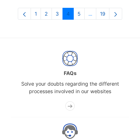
1
2
3
4
5
...
19
Page
Page
Page
Page
Page
Intermediate Pages U
Page
FAQs
Solve your doubts regarding the different
processes involved in our websites