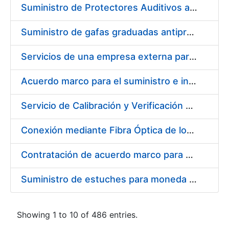
Suministro de Protectores Auditivos a medida para las personas trabajadoras de los Centros de Trabajo de Madrid y Burgos
Suministro de gafas graduadas antiproyecciones para los trabajadores de la FNMT-RCM en los centros de trabajo de Madrid y Burgos
Servicios de una empresa externa para el asesoramiento y resolución de los recursos de alzada que se presentan relacionados con procesos de selección para la FNMT-RCM
Acuerdo marco para el suministro e instalación de persianas, estores y otros complementos
Servicio de Calibración y Verificación Externa de los Equipos de Medición del Servicio de Prevención de la FNMT-RCM
Conexión mediante Fibra Óptica de los Centros de Proceso de Datos (CPDs) de las sedes de la FNMT-RCM de Burgos y Madrid
Contratación de acuerdo marco para el Suministro de Material de Electricidad para la Fábrica Nacional de Moneda y Timbre-Real Casa de la Moneda en su centro de trabajo de Burgos
Suministro de estuches para moneda de 30 €
Showing 1 to 10 of 486 entries.