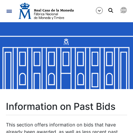
Navigation
Show/Hide
Show/Hide
Show/Hide
Show/Hide
Show/Hide
Information on Past Bids
Show/Hide
This section offers information on bids that have
already been awarded, as well as less recent past