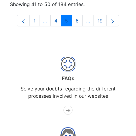
Showing 41 to 50 of 184 entries.
1
...
4
5
6
...
19
Page
Intermediate Pages Use TAB to navigat
Page
Page
Page
Intermediate Pages U
Page
FAQs
Solve your doubts regarding the different
processes involved in our websites