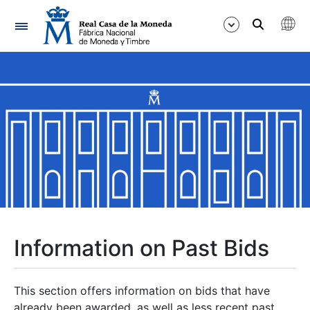
Navigation
Show/Hide
Show/Hide
Show/Hide
Show/Hide
Show/Hide
Information on Past Bids
Show/Hide
This section offers information on bids that have
already been awarded, as well as less recent past