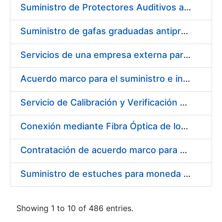
Suministro de Protectores Auditivos a medida para las personas trabajadoras de los Centros de Trabajo de Madrid y Burgos
Suministro de gafas graduadas antiproyecciones para los trabajadores de la FNMT-RCM en los centros de trabajo de Madrid y Burgos
Servicios de una empresa externa para el asesoramiento y resolución de los recursos de alzada que se presentan relacionados con procesos de selección para la FNMT-RCM
Acuerdo marco para el suministro e instalación de persianas, estores y otros complementos
Servicio de Calibración y Verificación Externa de los Equipos de Medición del Servicio de Prevención de la FNMT-RCM
Conexión mediante Fibra Óptica de los Centros de Proceso de Datos (CPDs) de las sedes de la FNMT-RCM de Burgos y Madrid
Contratación de acuerdo marco para el Suministro de Material de Electricidad para la Fábrica Nacional de Moneda y Timbre-Real Casa de la Moneda en su centro de trabajo de Burgos
Suministro de estuches para moneda de 30 €
Showing 1 to 10 of 486 entries.