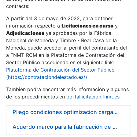
contracts:
Show/Hide
A partir del 3 de mayo de 2022, para obtener
información respecto a
Licitaciones en curso
y
Show/Hide
Adjudicaciones
ya aprobadas por la Fábrica
Show/Hide
Nacional de Moneda y Timbre - Real Casa de la
Moneda, puede acceder al perfil del contratante del
a FNMT-RCM en la Plataforma de Contratación del
Sector Público accediendo en el siguiente link:
Plataforma de Contratación del Sector Público
(https://contrataciondelestado.es/)
También podrá encontrar más información y algunos
de los procedimientos en
portallicitacion.fnmt.es
Pliego condiciones optimización cargas compras firmado
Show/Hide
Acuerdo marco para la fabricación de piezas