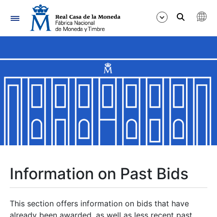
Navigation
Show/Hide
Show/Hide
Show/Hide
Show/Hide
Show/Hide
Information on Past Bids
Show/Hide
This section offers information on bids that have
already been awarded, as well as less recent past