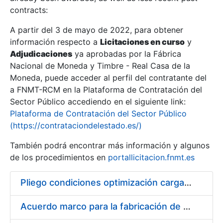
contracts:
Show/Hide
A partir del 3 de mayo de 2022, para obtener
información respecto a
Licitaciones en curso
y
Show/Hide
Adjudicaciones
ya aprobadas por la Fábrica
Show/Hide
Nacional de Moneda y Timbre - Real Casa de la
Moneda, puede acceder al perfil del contratante del
a FNMT-RCM en la Plataforma de Contratación del
Sector Público accediendo en el siguiente link:
Plataforma de Contratación del Sector Público
(https://contrataciondelestado.es/)
También podrá encontrar más información y algunos
de los procedimientos en
portallicitacion.fnmt.es
Pliego condiciones optimización cargas compras firmado
Show/Hide
Acuerdo marco para la fabricación de piezas