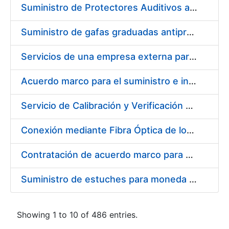
Suministro de Protectores Auditivos a medida para las personas trabajadoras de los Centros de Trabajo de Madrid y Burgos
Suministro de gafas graduadas antiproyecciones para los trabajadores de la FNMT-RCM en los centros de trabajo de Madrid y Burgos
Servicios de una empresa externa para el asesoramiento y resolución de los recursos de alzada que se presentan relacionados con procesos de selección para la FNMT-RCM
Acuerdo marco para el suministro e instalación de persianas, estores y otros complementos
Servicio de Calibración y Verificación Externa de los Equipos de Medición del Servicio de Prevención de la FNMT-RCM
Conexión mediante Fibra Óptica de los Centros de Proceso de Datos (CPDs) de las sedes de la FNMT-RCM de Burgos y Madrid
Contratación de acuerdo marco para el Suministro de Material de Electricidad para la Fábrica Nacional de Moneda y Timbre-Real Casa de la Moneda en su centro de trabajo de Burgos
Suministro de estuches para moneda de 30 €
Showing 1 to 10 of 486 entries.