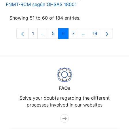
FNMT-RCM según OHSAS 18001
Showing 51 to 60 of 184 entries.
1
...
5
6
7
...
19
Page
Intermediate Pages Use TAB to navigat
Page
Page
Page
Intermediate Pages U
Page
FAQs
Solve your doubts regarding the different
processes involved in our websites