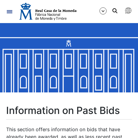
Navigation
Show/Hide
Show/Hide
Show/Hide
Show/Hide
Show/Hide
Information on Past Bids
Show/Hide
This section offers information on bids that have
already been awarded, as well as less recent past