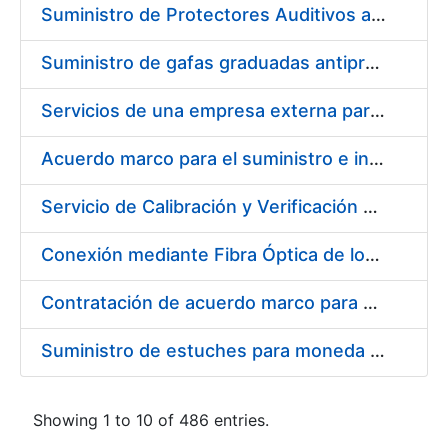
Suministro de Protectores Auditivos a medida para las personas trabajadoras de los Centros de Trabajo de Madrid y Burgos
Suministro de gafas graduadas antiproyecciones para los trabajadores de la FNMT-RCM en los centros de trabajo de Madrid y Burgos
Servicios de una empresa externa para el asesoramiento y resolución de los recursos de alzada que se presentan relacionados con procesos de selección para la FNMT-RCM
Acuerdo marco para el suministro e instalación de persianas, estores y otros complementos
Servicio de Calibración y Verificación Externa de los Equipos de Medición del Servicio de Prevención de la FNMT-RCM
Conexión mediante Fibra Óptica de los Centros de Proceso de Datos (CPDs) de las sedes de la FNMT-RCM de Burgos y Madrid
Contratación de acuerdo marco para el Suministro de Material de Electricidad para la Fábrica Nacional de Moneda y Timbre-Real Casa de la Moneda en su centro de trabajo de Burgos
Suministro de estuches para moneda de 30 €
Showing 1 to 10 of 486 entries.