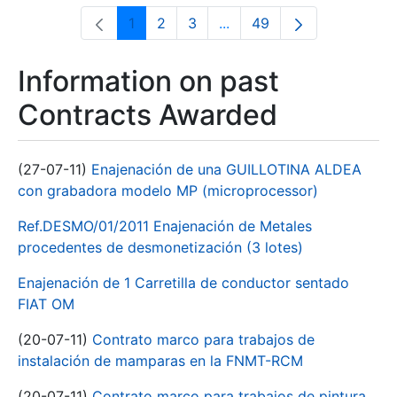
1
2
3
...
49
Page
Page
Page
Intermediate Pages Use T
Page
Information on past
Contracts Awarded
(27-07-11)
Enajenación de una GUILLOTINA ALDEA
con grabadora modelo MP (microprocessor)
Ref.DESMO/01/2011 Enajenación de Metales
procedentes de desmonetización (3 lotes)
Enajenación de 1 Carretilla de conductor sentado
FIAT OM
(20-07-11)
Contrato marco para trabajos de
instalación de mamparas en la FNMT-RCM
(20-07-11)
Contrato marco para trabajos de pintura