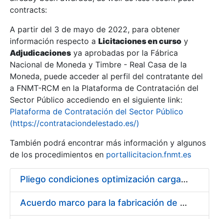
contracts:
Show/Hide
A partir del 3 de mayo de 2022, para obtener
información respecto a
Licitaciones en curso
y
Show/Hide
Adjudicaciones
ya aprobadas por la Fábrica
Show/Hide
Nacional de Moneda y Timbre - Real Casa de la
Moneda, puede acceder al perfil del contratante del
a FNMT-RCM en la Plataforma de Contratación del
Sector Público accediendo en el siguiente link:
Plataforma de Contratación del Sector Público
(https://contrataciondelestado.es/)
También podrá encontrar más información y algunos
de los procedimientos en
portallicitacion.fnmt.es
Pliego condiciones optimización cargas compras firmado
Show/Hide
Acuerdo marco para la fabricación de piezas