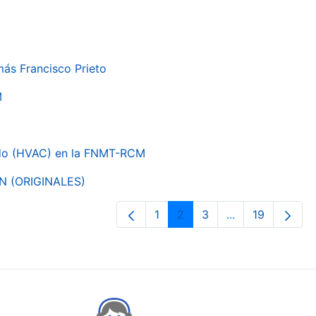
más Francisco Prieto
M
nado (HVAC) en la FNMT-RCM
ON (ORIGINALES)
1
2
3
...
19
Page
Page
Page
Intermediate Pa
Page