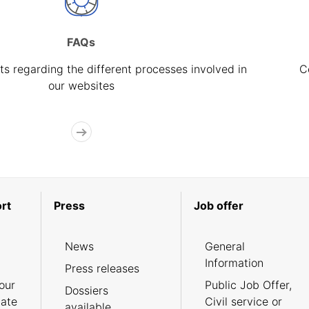
FAQs
s regarding the different processes involved in
C
our websites
rt
Press
Job offer
News
General
Information
Press releases
our
Public Job Offer,
Dossiers
cate
Civil service or
available