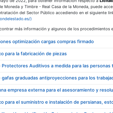
 mayo de 2022, para obtener información respecto a
Licita
de Moneda y Timbre - Real Casa de la Moneda, puede acced
ratación del Sector Público accediendo en el siguiente lin
iondelestado.es/)
ontrar más información y algunos de los procedimientos 
iones optimización cargas compras firmado
 para la fabricación de piezas
 para el suministro e instalación de persianas, es