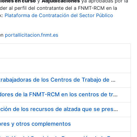
ciones en curso
y
Adjudicaciones
ya aprobadas por la
er al perfil del contratante del a FNMT-RCM en la
k:
Plataforma de Contratación del Sector Público
en
portallicitacion.fnmt.es
Suministro de Protectores Auditivos a medida para las personas trabajadoras de los Centros de Trabajo de Madrid y Burgos
Suministro de gafas graduadas antiproyecciones para los trabajadores de la FNMT-RCM en los centros de trabajo de Madrid y Burgos
Servicios de una empresa externa para el asesoramiento y resolución de los recursos de alzada que se presentan relacionados con procesos de selección para la FNMT-RCM
tores y otros complementos