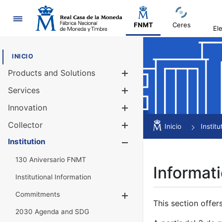
Navigation
FNMT
Ceres
El
INICIO
Products and Solutions
Show/Hide
Services
Show/Hide
Innovation
Show/Hide
Collector
Show/Hide
Inicio
Institu
Institution
Show/Hide
130 Aniversario FNMT
Informati
Institutional Information
Commitments
Show/Hide
This section offer
2030 Agenda and SDG