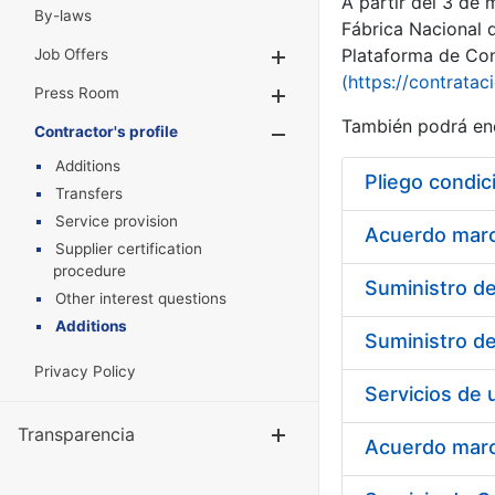
A partir del 3 de
By-laws
Fábrica Nacional 
Plataforma de Cont
Job Offers
Show/Hide
(https://contratac
Press Room
Show/Hide
También podrá enc
Contractor's profile
Show/Hide
Additions
Pliego condic
Transfers
Service provision
Acuerdo marco
Supplier certification
procedure
Other interest questions
Additions
Privacy Policy
Transparencia
Show/Hide
Acuerdo marco