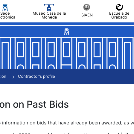
Sede
Museo Casa de la
Escuela de
SIAEN
ectrónica
Moneda
Grabado
tion
Contractor's profile
on on Past Bids
s information on bids that have already been awarded, as we