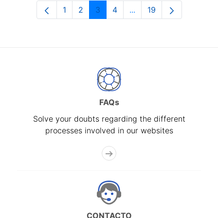
1
2
3
4
...
19
Page
Page
Page
Page
Intermediate Pages Use
Page
FAQs
Solve your doubts regarding the different
processes involved in our websites
CONTACTO