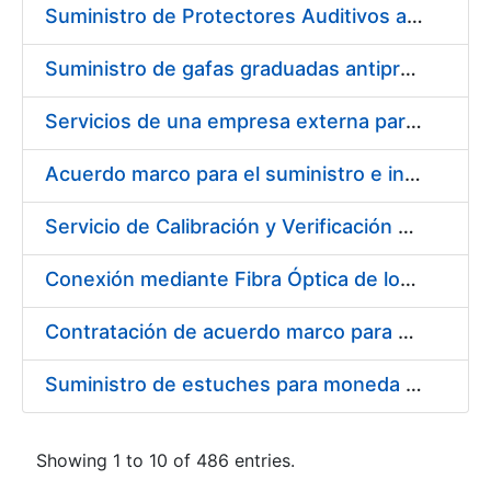
Suministro de Protectores Auditivos a medida para las personas trabajadoras de los Centros de Trabajo de Madrid y Burgos
Suministro de gafas graduadas antiproyecciones para los trabajadores de la FNMT-RCM en los centros de trabajo de Madrid y Burgos
Servicios de una empresa externa para el asesoramiento y resolución de los recursos de alzada que se presentan relacionados con procesos de selección para la FNMT-RCM
Acuerdo marco para el suministro e instalación de persianas, estores y otros complementos
Servicio de Calibración y Verificación Externa de los Equipos de Medición del Servicio de Prevención de la FNMT-RCM
Conexión mediante Fibra Óptica de los Centros de Proceso de Datos (CPDs) de las sedes de la FNMT-RCM de Burgos y Madrid
Contratación de acuerdo marco para el Suministro de Material de Electricidad para la Fábrica Nacional de Moneda y Timbre-Real Casa de la Moneda en su centro de trabajo de Burgos
Suministro de estuches para moneda de 30 €
Showing 1 to 10 of 486 entries.