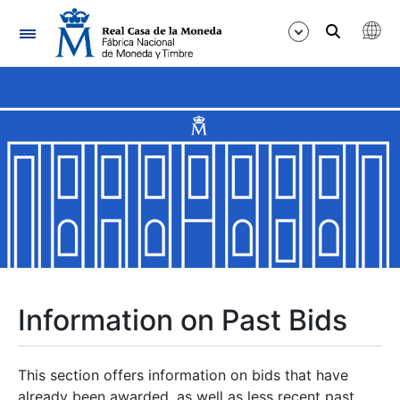
Navigation
Show/Hide
Show/Hide
Show/Hide
Show/Hide
Show/Hide
Information on Past Bids
Show/Hide
This section offers information on bids that have
already been awarded, as well as less recent past