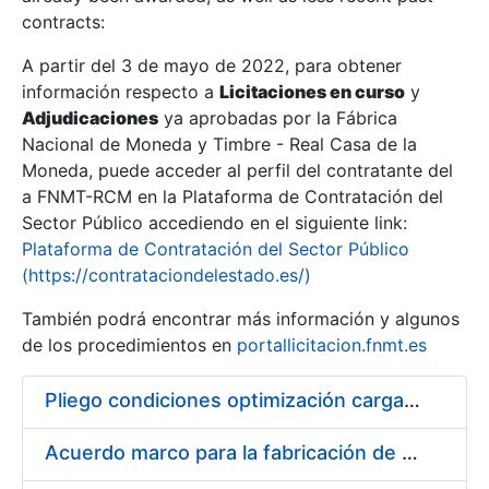
contracts:
Show/Hide
A partir del 3 de mayo de 2022, para obtener
información respecto a
Licitaciones en curso
y
Show/Hide
Adjudicaciones
ya aprobadas por la Fábrica
Show/Hide
Nacional de Moneda y Timbre - Real Casa de la
Moneda, puede acceder al perfil del contratante del
a FNMT-RCM en la Plataforma de Contratación del
Sector Público accediendo en el siguiente link:
Plataforma de Contratación del Sector Público
(https://contrataciondelestado.es/)
También podrá encontrar más información y algunos
de los procedimientos en
portallicitacion.fnmt.es
Pliego condiciones optimización cargas compras firmado
Show/Hide
Acuerdo marco para la fabricación de piezas