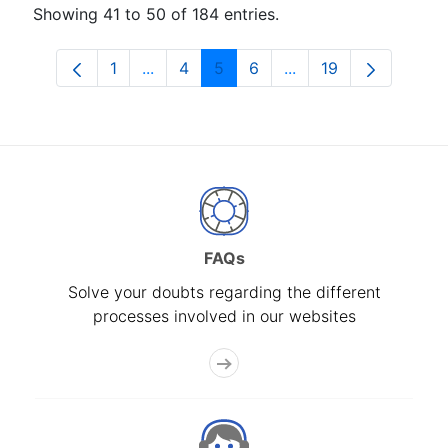
Showing 41 to 50 of 184 entries.
1
...
4
5
6
...
19
Page
Intermediate Pages Use TAB to navigat
Page
Page
Page
Intermediate Pages U
Page
FAQs
Solve your doubts regarding the different
processes involved in our websites