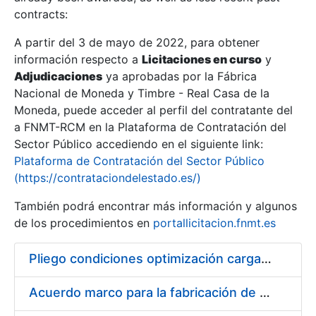
contracts:
Show/Hide
A partir del 3 de mayo de 2022, para obtener
información respecto a
Licitaciones en curso
y
Show/Hide
Adjudicaciones
ya aprobadas por la Fábrica
Show/Hide
Nacional de Moneda y Timbre - Real Casa de la
Moneda, puede acceder al perfil del contratante del
a FNMT-RCM en la Plataforma de Contratación del
Sector Público accediendo en el siguiente link:
Plataforma de Contratación del Sector Público
(https://contrataciondelestado.es/)
También podrá encontrar más información y algunos
de los procedimientos en
portallicitacion.fnmt.es
Pliego condiciones optimización cargas compras firmado
Show/Hide
Acuerdo marco para la fabricación de piezas