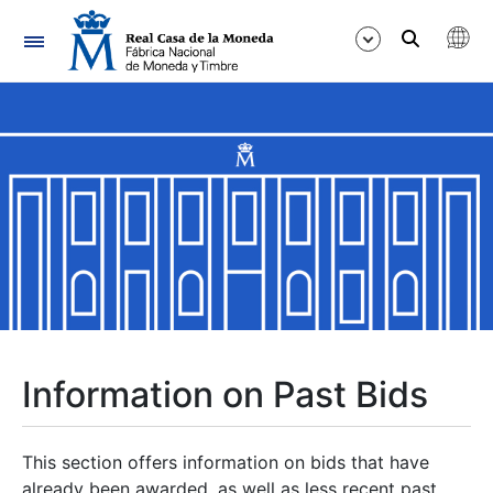
Navigation
Show/Hide
Show/Hide
Show/Hide
Show/Hide
Show/Hide
Information on Past Bids
Show/Hide
This section offers information on bids that have
already been awarded, as well as less recent past