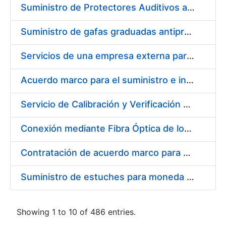
Suministro de Protectores Auditivos a medida para las personas trabajadoras de los Centros de Trabajo de Madrid y Burgos
Suministro de gafas graduadas antiproyecciones para los trabajadores de la FNMT-RCM en los centros de trabajo de Madrid y Burgos
Servicios de una empresa externa para el asesoramiento y resolución de los recursos de alzada que se presentan relacionados con procesos de selección para la FNMT-RCM
Acuerdo marco para el suministro e instalación de persianas, estores y otros complementos
Servicio de Calibración y Verificación Externa de los Equipos de Medición del Servicio de Prevención de la FNMT-RCM
Conexión mediante Fibra Óptica de los Centros de Proceso de Datos (CPDs) de las sedes de la FNMT-RCM de Burgos y Madrid
Contratación de acuerdo marco para el Suministro de Material de Electricidad para la Fábrica Nacional de Moneda y Timbre-Real Casa de la Moneda en su centro de trabajo de Burgos
Suministro de estuches para moneda de 30 €
Showing 1 to 10 of 486 entries.