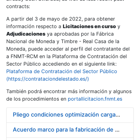
contracts:
Show/Hide
A partir del 3 de mayo de 2022, para obtener
información respecto a
Licitaciones en curso
y
Show/Hide
Adjudicaciones
ya aprobadas por la Fábrica
Show/Hide
Nacional de Moneda y Timbre - Real Casa de la
Moneda, puede acceder al perfil del contratante del
a FNMT-RCM en la Plataforma de Contratación del
Sector Público accediendo en el siguiente link:
Plataforma de Contratación del Sector Público
(https://contrataciondelestado.es/)
También podrá encontrar más información y algunos
de los procedimientos en
portallicitacion.fnmt.es
Pliego condiciones optimización cargas compras firmado
Show/Hide
Acuerdo marco para la fabricación de piezas