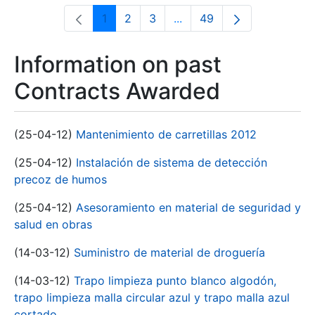
1
2
3
...
49
Page
Page
Page
Intermediate Pages Use T
Page
Information on past
Contracts Awarded
(25-04-12)
Mantenimiento de carretillas 2012
(25-04-12)
Instalación de sistema de detección
precoz de humos
(25-04-12)
Asesoramiento en material de seguridad y
salud en obras
(14-03-12)
Suministro de material de droguería
(14-03-12)
Trapo limpieza punto blanco algodón,
trapo limpieza malla circular azul y trapo malla azul
cortado