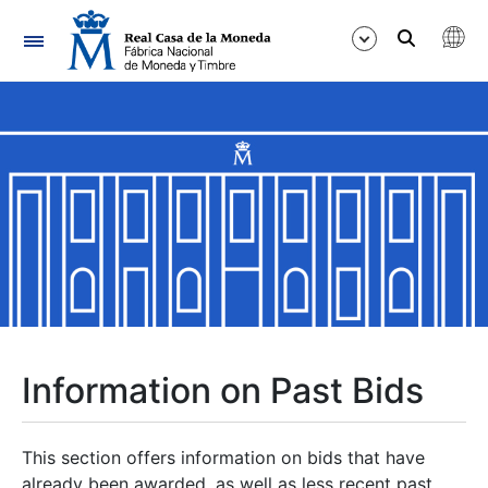
Navigation
Show/Hide
Show/Hide
Show/Hide
Show/Hide
Show/Hide
Information on Past Bids
Show/Hide
This section offers information on bids that have
already been awarded, as well as less recent past