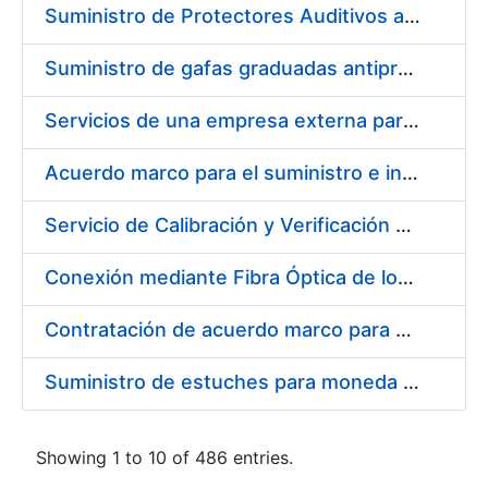
Suministro de Protectores Auditivos a medida para las personas trabajadoras de los Centros de Trabajo de Madrid y Burgos
Suministro de gafas graduadas antiproyecciones para los trabajadores de la FNMT-RCM en los centros de trabajo de Madrid y Burgos
Servicios de una empresa externa para el asesoramiento y resolución de los recursos de alzada que se presentan relacionados con procesos de selección para la FNMT-RCM
Acuerdo marco para el suministro e instalación de persianas, estores y otros complementos
Servicio de Calibración y Verificación Externa de los Equipos de Medición del Servicio de Prevención de la FNMT-RCM
Conexión mediante Fibra Óptica de los Centros de Proceso de Datos (CPDs) de las sedes de la FNMT-RCM de Burgos y Madrid
Contratación de acuerdo marco para el Suministro de Material de Electricidad para la Fábrica Nacional de Moneda y Timbre-Real Casa de la Moneda en su centro de trabajo de Burgos
Suministro de estuches para moneda de 30 €
Showing 1 to 10 of 486 entries.