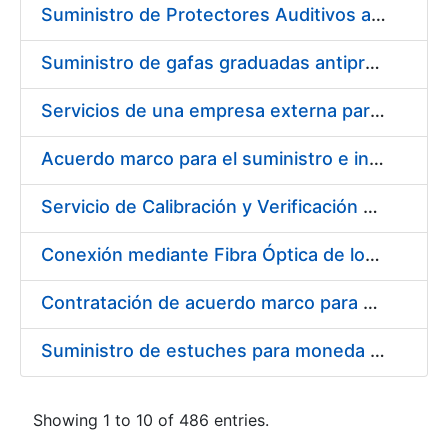
Suministro de Protectores Auditivos a medida para las personas trabajadoras de los Centros de Trabajo de Madrid y Burgos
Suministro de gafas graduadas antiproyecciones para los trabajadores de la FNMT-RCM en los centros de trabajo de Madrid y Burgos
Servicios de una empresa externa para el asesoramiento y resolución de los recursos de alzada que se presentan relacionados con procesos de selección para la FNMT-RCM
Acuerdo marco para el suministro e instalación de persianas, estores y otros complementos
Servicio de Calibración y Verificación Externa de los Equipos de Medición del Servicio de Prevención de la FNMT-RCM
Conexión mediante Fibra Óptica de los Centros de Proceso de Datos (CPDs) de las sedes de la FNMT-RCM de Burgos y Madrid
Contratación de acuerdo marco para el Suministro de Material de Electricidad para la Fábrica Nacional de Moneda y Timbre-Real Casa de la Moneda en su centro de trabajo de Burgos
Suministro de estuches para moneda de 30 €
Showing 1 to 10 of 486 entries.