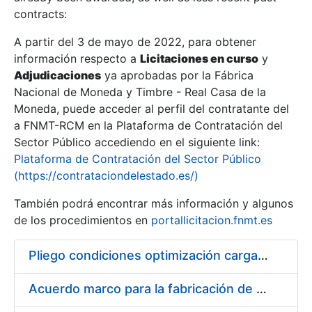
contracts:
Show/Hide
A partir del 3 de mayo de 2022, para obtener
información respecto a
Licitaciones en curso
y
Show/Hide
Adjudicaciones
ya aprobadas por la Fábrica
Show/Hide
Nacional de Moneda y Timbre - Real Casa de la
Moneda, puede acceder al perfil del contratante del
a FNMT-RCM en la Plataforma de Contratación del
Sector Público accediendo en el siguiente link:
Plataforma de Contratación del Sector Público
(https://contrataciondelestado.es/)
También podrá encontrar más información y algunos
de los procedimientos en
portallicitacion.fnmt.es
Pliego condiciones optimización cargas compras firmado
Show/Hide
Acuerdo marco para la fabricación de piezas