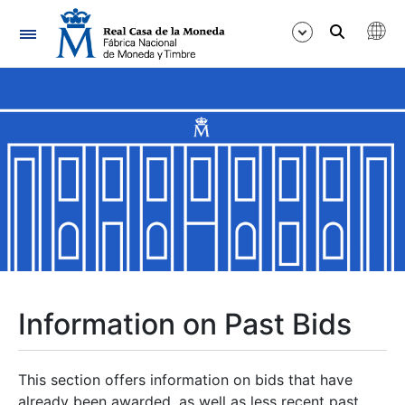
Navigation
Show/Hide
Show/Hide
Show/Hide
Show/Hide
Show/Hide
Information on Past Bids
Show/Hide
This section offers information on bids that have
already been awarded, as well as less recent past