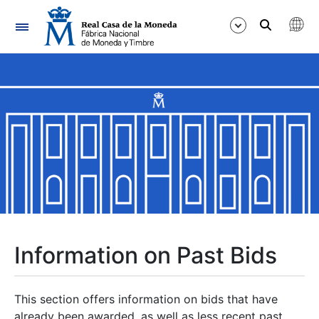
Navigation
Show/Hide
Show/Hide
Show/Hide
Show/Hide
Show/Hide
Information on Past Bids
Show/Hide
This section offers information on bids that have
already been awarded, as well as less recent past