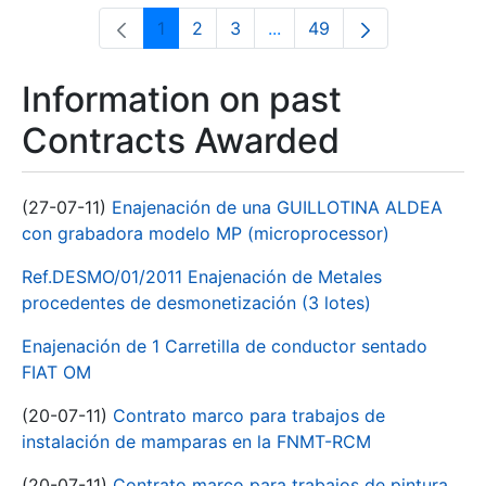
1
2
3
...
49
Page
Page
Page
Intermediate Pages Use T
Page
Information on past
Contracts Awarded
(27-07-11)
Enajenación de una GUILLOTINA ALDEA
con grabadora modelo MP (microprocessor)
Ref.DESMO/01/2011 Enajenación de Metales
procedentes de desmonetización (3 lotes)
Enajenación de 1 Carretilla de conductor sentado
FIAT OM
(20-07-11)
Contrato marco para trabajos de
instalación de mamparas en la FNMT-RCM
(20-07-11)
Contrato marco para trabajos de pintura