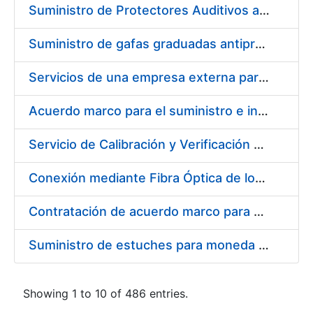
Suministro de Protectores Auditivos a medida para las personas trabajadoras de los Centros de Trabajo de Madrid y Burgos
Suministro de gafas graduadas antiproyecciones para los trabajadores de la FNMT-RCM en los centros de trabajo de Madrid y Burgos
Servicios de una empresa externa para el asesoramiento y resolución de los recursos de alzada que se presentan relacionados con procesos de selección para la FNMT-RCM
Acuerdo marco para el suministro e instalación de persianas, estores y otros complementos
Servicio de Calibración y Verificación Externa de los Equipos de Medición del Servicio de Prevención de la FNMT-RCM
Conexión mediante Fibra Óptica de los Centros de Proceso de Datos (CPDs) de las sedes de la FNMT-RCM de Burgos y Madrid
Contratación de acuerdo marco para el Suministro de Material de Electricidad para la Fábrica Nacional de Moneda y Timbre-Real Casa de la Moneda en su centro de trabajo de Burgos
Suministro de estuches para moneda de 30 €
Showing 1 to 10 of 486 entries.