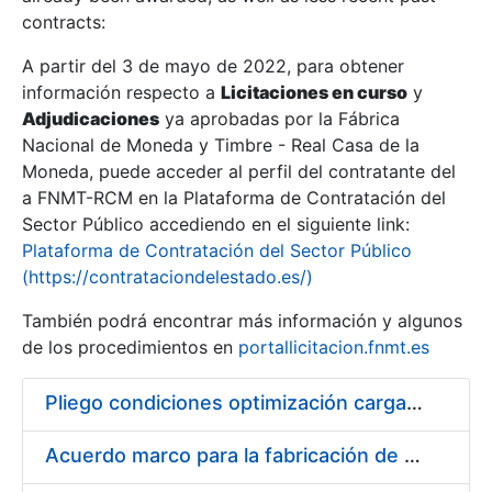
contracts:
Show/Hide
A partir del 3 de mayo de 2022, para obtener
información respecto a
Licitaciones en curso
y
Show/Hide
Adjudicaciones
ya aprobadas por la Fábrica
Show/Hide
Nacional de Moneda y Timbre - Real Casa de la
Moneda, puede acceder al perfil del contratante del
a FNMT-RCM en la Plataforma de Contratación del
Sector Público accediendo en el siguiente link:
Plataforma de Contratación del Sector Público
(https://contrataciondelestado.es/)
También podrá encontrar más información y algunos
de los procedimientos en
portallicitacion.fnmt.es
Pliego condiciones optimización cargas compras firmado
Show/Hide
Acuerdo marco para la fabricación de piezas