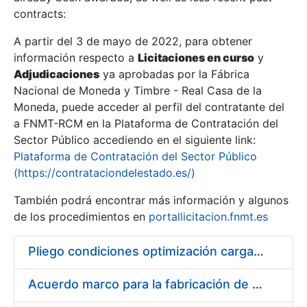
contracts:
Show/Hide
A partir del 3 de mayo de 2022, para obtener
información respecto a
Licitaciones en curso
y
Show/Hide
Adjudicaciones
ya aprobadas por la Fábrica
Show/Hide
Nacional de Moneda y Timbre - Real Casa de la
Moneda, puede acceder al perfil del contratante del
a FNMT-RCM en la Plataforma de Contratación del
Sector Público accediendo en el siguiente link:
Plataforma de Contratación del Sector Público
(https://contrataciondelestado.es/)
También podrá encontrar más información y algunos
de los procedimientos en
portallicitacion.fnmt.es
Pliego condiciones optimización cargas compras firmado
Show/Hide
Acuerdo marco para la fabricación de piezas