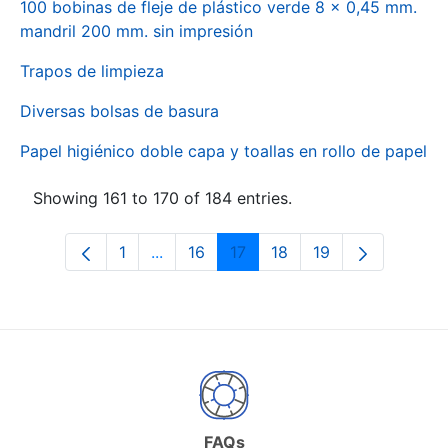
100 bobinas de fleje de plástico verde 8 x 0,45 mm.
mandril 200 mm. sin impresión
Trapos de limpieza
Diversas bolsas de basura
Papel higiénico doble capa y toallas en rollo de papel
Showing 161 to 170 of 184 entries.
1
...
16
17
18
19
Page
Intermediate Pages Use TAB to naviga
Page
Page
Page
Page
FAQs