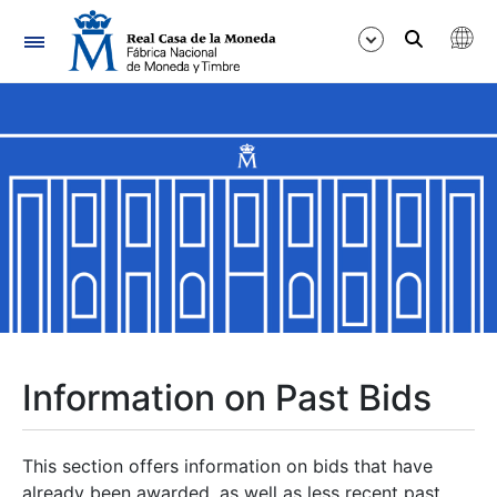
Navigation
Show/Hide
Show/Hide
Show/Hide
Show/Hide
Show/Hide
Information on Past Bids
Show/Hide
This section offers information on bids that have
already been awarded, as well as less recent past