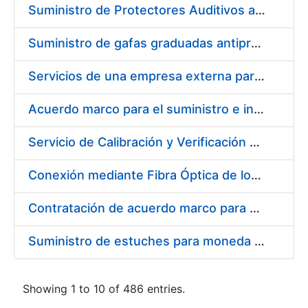
Suministro de Protectores Auditivos a medida para las personas trabajadoras de los Centros de Trabajo de Madrid y Burgos
Suministro de gafas graduadas antiproyecciones para los trabajadores de la FNMT-RCM en los centros de trabajo de Madrid y Burgos
Servicios de una empresa externa para el asesoramiento y resolución de los recursos de alzada que se presentan relacionados con procesos de selección para la FNMT-RCM
Acuerdo marco para el suministro e instalación de persianas, estores y otros complementos
Servicio de Calibración y Verificación Externa de los Equipos de Medición del Servicio de Prevención de la FNMT-RCM
Conexión mediante Fibra Óptica de los Centros de Proceso de Datos (CPDs) de las sedes de la FNMT-RCM de Burgos y Madrid
Contratación de acuerdo marco para el Suministro de Material de Electricidad para la Fábrica Nacional de Moneda y Timbre-Real Casa de la Moneda en su centro de trabajo de Burgos
Suministro de estuches para moneda de 30 €
Showing 1 to 10 of 486 entries.