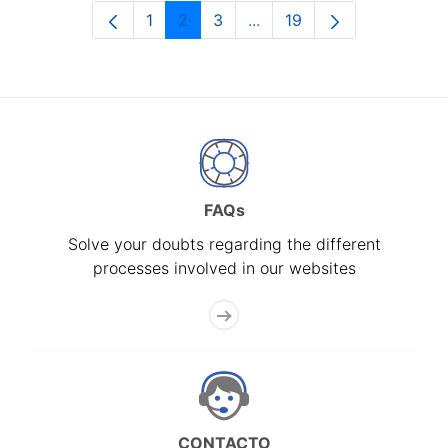
1
2
3
...
19
Page
Page
Page
Intermediate Pages Use T
Page
FAQs
Solve your doubts regarding the different
processes involved in our websites
CONTACTO