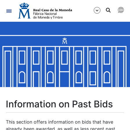
Navigation
Show/Hide
Show/Hide
Show/Hide
Show/Hide
Show/Hide
Information on Past Bids
Show/Hide
This section offers information on bids that have
already been awarded, as well as less recent past