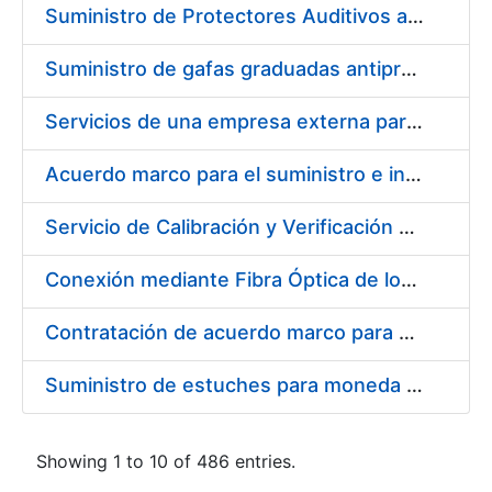
Suministro de Protectores Auditivos a medida para las personas trabajadoras de los Centros de Trabajo de Madrid y Burgos
Suministro de gafas graduadas antiproyecciones para los trabajadores de la FNMT-RCM en los centros de trabajo de Madrid y Burgos
Servicios de una empresa externa para el asesoramiento y resolución de los recursos de alzada que se presentan relacionados con procesos de selección para la FNMT-RCM
Acuerdo marco para el suministro e instalación de persianas, estores y otros complementos
Servicio de Calibración y Verificación Externa de los Equipos de Medición del Servicio de Prevención de la FNMT-RCM
Conexión mediante Fibra Óptica de los Centros de Proceso de Datos (CPDs) de las sedes de la FNMT-RCM de Burgos y Madrid
Contratación de acuerdo marco para el Suministro de Material de Electricidad para la Fábrica Nacional de Moneda y Timbre-Real Casa de la Moneda en su centro de trabajo de Burgos
Suministro de estuches para moneda de 30 €
Showing 1 to 10 of 486 entries.