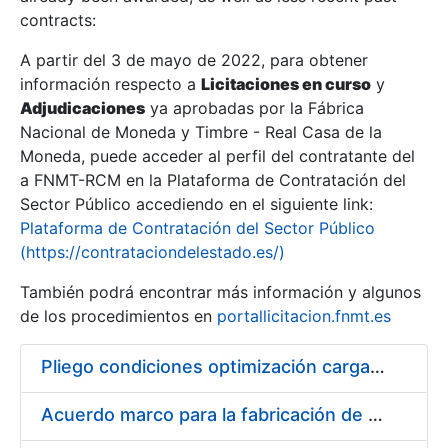
contracts:
Show/Hide
A partir del 3 de mayo de 2022, para obtener
información respecto a
Licitaciones en curso
y
Show/Hide
Adjudicaciones
ya aprobadas por la Fábrica
Show/Hide
Nacional de Moneda y Timbre - Real Casa de la
Moneda, puede acceder al perfil del contratante del
a FNMT-RCM en la Plataforma de Contratación del
Sector Público accediendo en el siguiente link:
Plataforma de Contratación del Sector Público
(https://contrataciondelestado.es/)
También podrá encontrar más información y algunos
de los procedimientos en
portallicitacion.fnmt.es
Pliego condiciones optimización cargas compras firmado
Show/Hide
Acuerdo marco para la fabricación de piezas