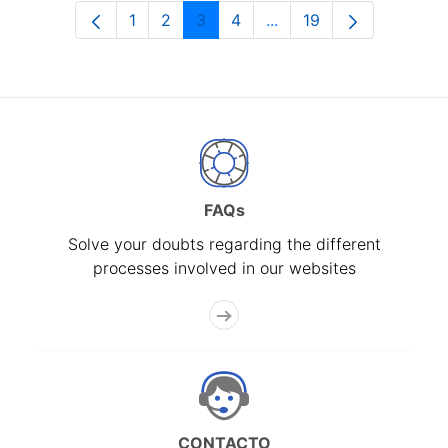
1
2
3
4
...
19
Page
Page
Page
Page
Intermediate Pages Use
Page
FAQs
Solve your doubts regarding the different
processes involved in our websites
CONTACTO