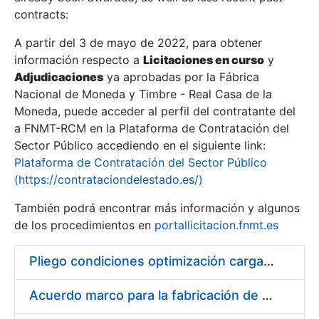
contracts:
Show/Hide
A partir del 3 de mayo de 2022, para obtener
información respecto a
Licitaciones en curso
y
Show/Hide
Adjudicaciones
ya aprobadas por la Fábrica
Show/Hide
Nacional de Moneda y Timbre - Real Casa de la
Moneda, puede acceder al perfil del contratante del
a FNMT-RCM en la Plataforma de Contratación del
Sector Público accediendo en el siguiente link:
Plataforma de Contratación del Sector Público
(https://contrataciondelestado.es/)
También podrá encontrar más información y algunos
de los procedimientos en
portallicitacion.fnmt.es
Pliego condiciones optimización cargas compras firmado
Show/Hide
Acuerdo marco para la fabricación de piezas