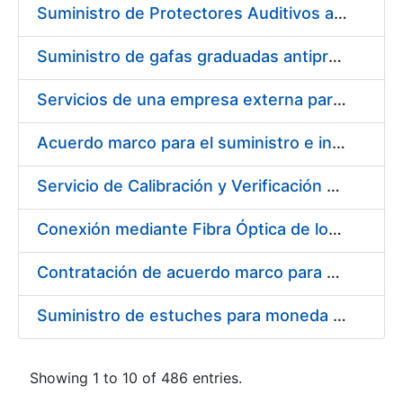
Suministro de Protectores Auditivos a medida para las personas trabajadoras de los Centros de Trabajo de Madrid y Burgos
Suministro de gafas graduadas antiproyecciones para los trabajadores de la FNMT-RCM en los centros de trabajo de Madrid y Burgos
Servicios de una empresa externa para el asesoramiento y resolución de los recursos de alzada que se presentan relacionados con procesos de selección para la FNMT-RCM
Acuerdo marco para el suministro e instalación de persianas, estores y otros complementos
Servicio de Calibración y Verificación Externa de los Equipos de Medición del Servicio de Prevención de la FNMT-RCM
Conexión mediante Fibra Óptica de los Centros de Proceso de Datos (CPDs) de las sedes de la FNMT-RCM de Burgos y Madrid
Contratación de acuerdo marco para el Suministro de Material de Electricidad para la Fábrica Nacional de Moneda y Timbre-Real Casa de la Moneda en su centro de trabajo de Burgos
Suministro de estuches para moneda de 30 €
Showing 1 to 10 of 486 entries.