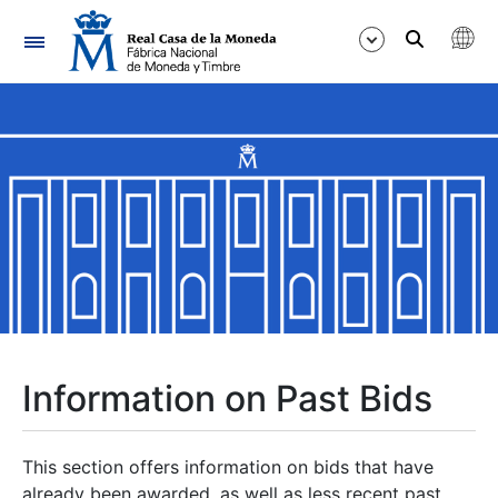
Navigation
Show/Hide
Show/Hide
Show/Hide
Show/Hide
Show/Hide
Information on Past Bids
Show/Hide
This section offers information on bids that have
already been awarded, as well as less recent past