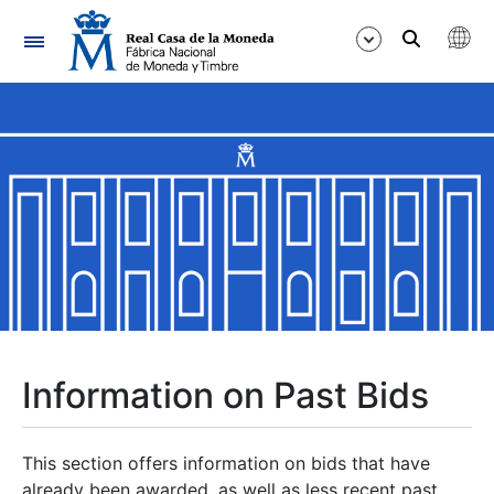
Navigation
Show/Hide
Show/Hide
Show/Hide
Show/Hide
Show/Hide
Information on Past Bids
Show/Hide
This section offers information on bids that have
already been awarded, as well as less recent past