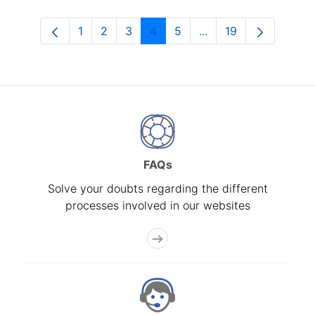
1
2
3
4
5
...
19
Page
Page
Page
Page
Page
Intermediate Pages U
Page
FAQs
Solve your doubts regarding the different
processes involved in our websites