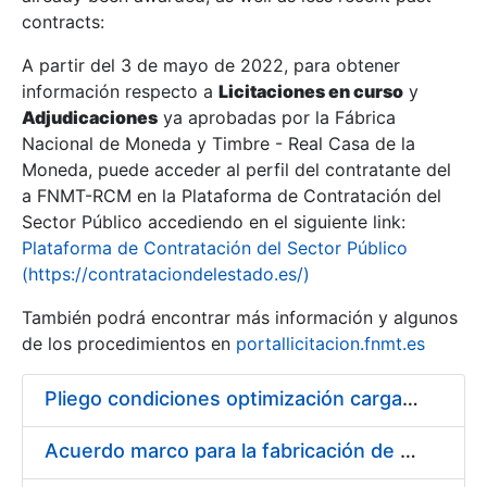
contracts:
Show/Hide
A partir del 3 de mayo de 2022, para obtener
información respecto a
Licitaciones en curso
y
Show/Hide
Adjudicaciones
ya aprobadas por la Fábrica
Show/Hide
Nacional de Moneda y Timbre - Real Casa de la
Moneda, puede acceder al perfil del contratante del
a FNMT-RCM en la Plataforma de Contratación del
Sector Público accediendo en el siguiente link:
Plataforma de Contratación del Sector Público
(https://contrataciondelestado.es/)
También podrá encontrar más información y algunos
de los procedimientos en
portallicitacion.fnmt.es
Pliego condiciones optimización cargas compras firmado
Show/Hide
Acuerdo marco para la fabricación de piezas