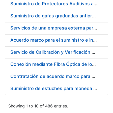
Suministro de Protectores Auditivos a medida para las personas trabajadoras de los Centros de Trabajo de Madrid y Burgos
Suministro de gafas graduadas antiproyecciones para los trabajadores de la FNMT-RCM en los centros de trabajo de Madrid y Burgos
Servicios de una empresa externa para el asesoramiento y resolución de los recursos de alzada que se presentan relacionados con procesos de selección para la FNMT-RCM
Acuerdo marco para el suministro e instalación de persianas, estores y otros complementos
Servicio de Calibración y Verificación Externa de los Equipos de Medición del Servicio de Prevención de la FNMT-RCM
Conexión mediante Fibra Óptica de los Centros de Proceso de Datos (CPDs) de las sedes de la FNMT-RCM de Burgos y Madrid
Contratación de acuerdo marco para el Suministro de Material de Electricidad para la Fábrica Nacional de Moneda y Timbre-Real Casa de la Moneda en su centro de trabajo de Burgos
Suministro de estuches para moneda de 30 €
Showing 1 to 10 of 486 entries.