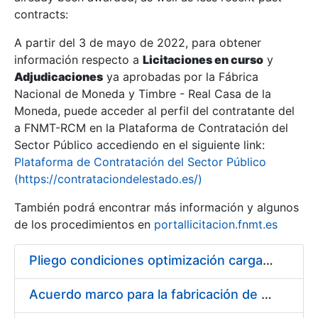
contracts:
Show/Hide
A partir del 3 de mayo de 2022, para obtener
información respecto a
Licitaciones en curso
y
Show/Hide
Adjudicaciones
ya aprobadas por la Fábrica
Show/Hide
Nacional de Moneda y Timbre - Real Casa de la
Moneda, puede acceder al perfil del contratante del
a FNMT-RCM en la Plataforma de Contratación del
Sector Público accediendo en el siguiente link:
Plataforma de Contratación del Sector Público
(https://contrataciondelestado.es/)
También podrá encontrar más información y algunos
de los procedimientos en
portallicitacion.fnmt.es
Pliego condiciones optimización cargas compras firmado
Show/Hide
Acuerdo marco para la fabricación de piezas