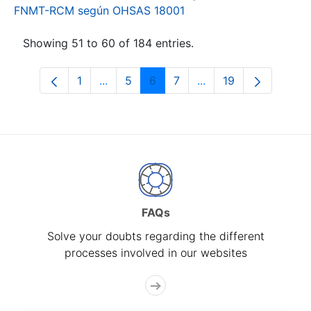
FNMT-RCM según OHSAS 18001
Showing 51 to 60 of 184 entries.
1
...
5
6
7
...
19
Page
Intermediate Pages Use TAB to navigat
Page
Page
Page
Intermediate Pages U
Page
FAQs
Solve your doubts regarding the different
processes involved in our websites