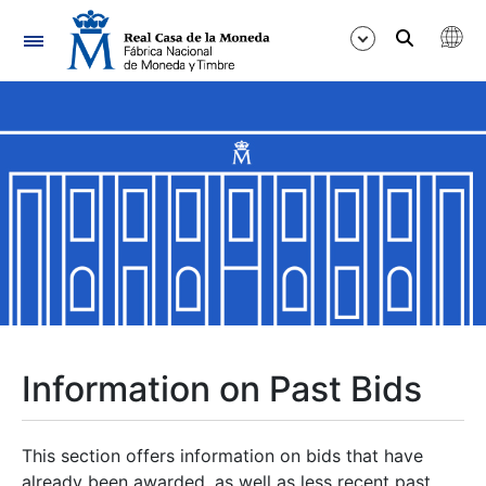
Navigation
Show/Hide
Show/Hide
Show/Hide
Show/Hide
Show/Hide
Information on Past Bids
Show/Hide
This section offers information on bids that have
already been awarded, as well as less recent past