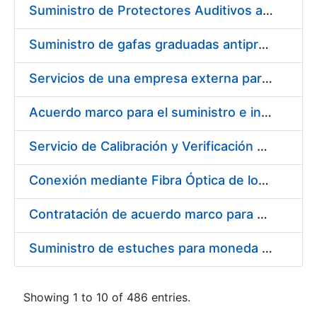
Suministro de Protectores Auditivos a medida para las personas trabajadoras de los Centros de Trabajo de Madrid y Burgos
Suministro de gafas graduadas antiproyecciones para los trabajadores de la FNMT-RCM en los centros de trabajo de Madrid y Burgos
Servicios de una empresa externa para el asesoramiento y resolución de los recursos de alzada que se presentan relacionados con procesos de selección para la FNMT-RCM
Acuerdo marco para el suministro e instalación de persianas, estores y otros complementos
Servicio de Calibración y Verificación Externa de los Equipos de Medición del Servicio de Prevención de la FNMT-RCM
Conexión mediante Fibra Óptica de los Centros de Proceso de Datos (CPDs) de las sedes de la FNMT-RCM de Burgos y Madrid
Contratación de acuerdo marco para el Suministro de Material de Electricidad para la Fábrica Nacional de Moneda y Timbre-Real Casa de la Moneda en su centro de trabajo de Burgos
Suministro de estuches para moneda de 30 €
Showing 1 to 10 of 486 entries.