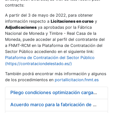
contracts:
Show/Hide
A partir del 3 de mayo de 2022, para obtener
información respecto a
Licitaciones en curso
y
Show/Hide
Adjudicaciones
ya aprobadas por la Fábrica
Show/Hide
Nacional de Moneda y Timbre - Real Casa de la
Moneda, puede acceder al perfil del contratante del
a FNMT-RCM en la Plataforma de Contratación del
Sector Público accediendo en el siguiente link:
Plataforma de Contratación del Sector Público
(https://contrataciondelestado.es/)
También podrá encontrar más información y algunos
de los procedimientos en
portallicitacion.fnmt.es
Pliego condiciones optimización cargas compras firmado
Show/Hide
Acuerdo marco para la fabricación de piezas