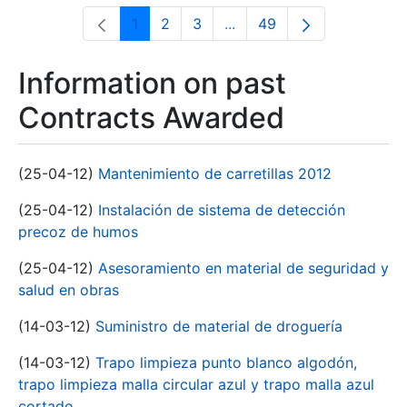
1
2
3
...
49
Page
Page
Page
Intermediate Pages Use T
Page
Information on past
Contracts Awarded
(25-04-12)
Mantenimiento de carretillas 2012
(25-04-12)
Instalación de sistema de detección
precoz de humos
(25-04-12)
Asesoramiento en material de seguridad y
salud en obras
(14-03-12)
Suministro de material de droguería
(14-03-12)
Trapo limpieza punto blanco algodón,
trapo limpieza malla circular azul y trapo malla azul
cortado