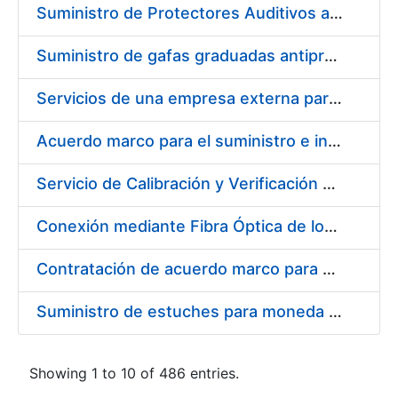
Suministro de Protectores Auditivos a medida para las personas trabajadoras de los Centros de Trabajo de Madrid y Burgos
Suministro de gafas graduadas antiproyecciones para los trabajadores de la FNMT-RCM en los centros de trabajo de Madrid y Burgos
Servicios de una empresa externa para el asesoramiento y resolución de los recursos de alzada que se presentan relacionados con procesos de selección para la FNMT-RCM
Acuerdo marco para el suministro e instalación de persianas, estores y otros complementos
Servicio de Calibración y Verificación Externa de los Equipos de Medición del Servicio de Prevención de la FNMT-RCM
Conexión mediante Fibra Óptica de los Centros de Proceso de Datos (CPDs) de las sedes de la FNMT-RCM de Burgos y Madrid
Contratación de acuerdo marco para el Suministro de Material de Electricidad para la Fábrica Nacional de Moneda y Timbre-Real Casa de la Moneda en su centro de trabajo de Burgos
Suministro de estuches para moneda de 30 €
Showing 1 to 10 of 486 entries.