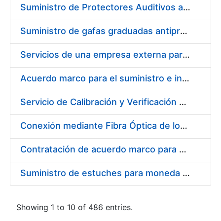
Suministro de Protectores Auditivos a medida para las personas trabajadoras de los Centros de Trabajo de Madrid y Burgos
Suministro de gafas graduadas antiproyecciones para los trabajadores de la FNMT-RCM en los centros de trabajo de Madrid y Burgos
Servicios de una empresa externa para el asesoramiento y resolución de los recursos de alzada que se presentan relacionados con procesos de selección para la FNMT-RCM
Acuerdo marco para el suministro e instalación de persianas, estores y otros complementos
Servicio de Calibración y Verificación Externa de los Equipos de Medición del Servicio de Prevención de la FNMT-RCM
Conexión mediante Fibra Óptica de los Centros de Proceso de Datos (CPDs) de las sedes de la FNMT-RCM de Burgos y Madrid
Contratación de acuerdo marco para el Suministro de Material de Electricidad para la Fábrica Nacional de Moneda y Timbre-Real Casa de la Moneda en su centro de trabajo de Burgos
Suministro de estuches para moneda de 30 €
Showing 1 to 10 of 486 entries.