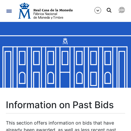
Navigation
Show/Hide
Show/Hide
Show/Hide
Show/Hide
Show/Hide
Information on Past Bids
Show/Hide
This section offers information on bids that have
already been awarded, as well as less recent past