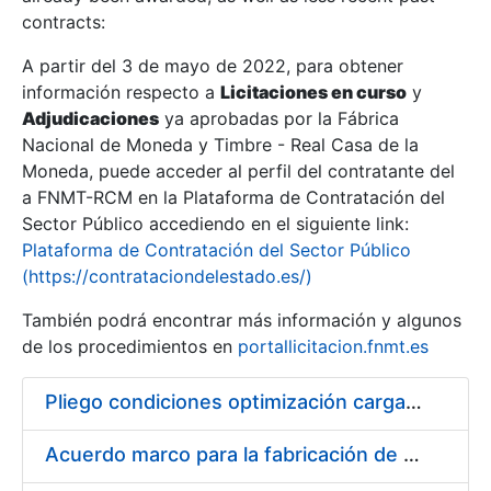
contracts:
Show/Hide
A partir del 3 de mayo de 2022, para obtener
información respecto a
Licitaciones en curso
y
Show/Hide
Adjudicaciones
ya aprobadas por la Fábrica
Show/Hide
Nacional de Moneda y Timbre - Real Casa de la
Moneda, puede acceder al perfil del contratante del
a FNMT-RCM en la Plataforma de Contratación del
Sector Público accediendo en el siguiente link:
Plataforma de Contratación del Sector Público
(https://contrataciondelestado.es/)
También podrá encontrar más información y algunos
de los procedimientos en
portallicitacion.fnmt.es
Pliego condiciones optimización cargas compras firmado
Show/Hide
Acuerdo marco para la fabricación de piezas