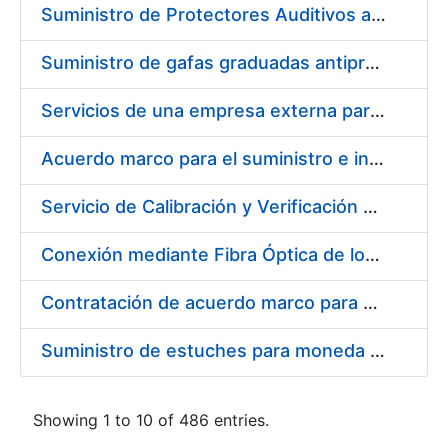
Suministro de Protectores Auditivos a medida para las personas trabajadoras de los Centros de Trabajo de Madrid y Burgos
Suministro de gafas graduadas antiproyecciones para los trabajadores de la FNMT-RCM en los centros de trabajo de Madrid y Burgos
Servicios de una empresa externa para el asesoramiento y resolución de los recursos de alzada que se presentan relacionados con procesos de selección para la FNMT-RCM
Acuerdo marco para el suministro e instalación de persianas, estores y otros complementos
Servicio de Calibración y Verificación Externa de los Equipos de Medición del Servicio de Prevención de la FNMT-RCM
Conexión mediante Fibra Óptica de los Centros de Proceso de Datos (CPDs) de las sedes de la FNMT-RCM de Burgos y Madrid
Contratación de acuerdo marco para el Suministro de Material de Electricidad para la Fábrica Nacional de Moneda y Timbre-Real Casa de la Moneda en su centro de trabajo de Burgos
Suministro de estuches para moneda de 30 €
Showing 1 to 10 of 486 entries.