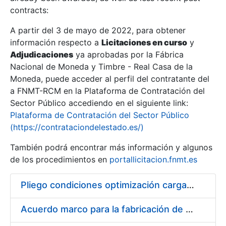
contracts:
Show/Hide
A partir del 3 de mayo de 2022, para obtener
información respecto a
Licitaciones en curso
y
Show/Hide
Adjudicaciones
ya aprobadas por la Fábrica
Show/Hide
Nacional de Moneda y Timbre - Real Casa de la
Moneda, puede acceder al perfil del contratante del
a FNMT-RCM en la Plataforma de Contratación del
Sector Público accediendo en el siguiente link:
Plataforma de Contratación del Sector Público
(https://contrataciondelestado.es/)
También podrá encontrar más información y algunos
de los procedimientos en
portallicitacion.fnmt.es
Pliego condiciones optimización cargas compras firmado
Show/Hide
Acuerdo marco para la fabricación de piezas