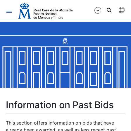
Navigation
Show/Hide
Show/Hide
Show/Hide
Show/Hide
Show/Hide
Information on Past Bids
Show/Hide
This section offers information on bids that have
already been awarded, as well as less recent past