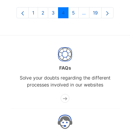
1
2
3
4
5
...
19
Page
Page
Page
Page
Page
Intermediate Pages U
Page
FAQs
Solve your doubts regarding the different
processes involved in our websites