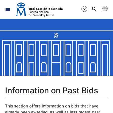
Navigation
Show/Hide
Show/Hide
Show/Hide
Show/Hide
Show/Hide
Information on Past Bids
Show/Hide
This section offers information on bids that have
already been awarded, as well as less recent past