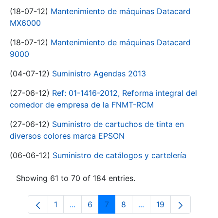
(18-07-12)
Mantenimiento de máquinas Datacard
MX6000
(18-07-12)
Mantenimiento de máquinas Datacard
9000
(04-07-12)
Suministro Agendas 2013
(27-06-12)
Ref: 01-1416-2012, Reforma integral del
comedor de empresa de la FNMT-RCM
(27-06-12)
Suministro de cartuchos de tinta en
diversos colores marca EPSON
(06-06-12)
Suministro de catálogos y cartelería
Showing 61 to 70 of 184 entries.
1
...
6
7
8
...
19
Page
Intermediate Pages Use TAB to navigat
Page
Page
Page
Intermediate Pages U
Page