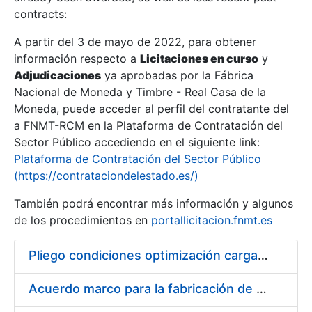
contracts:
Show/Hide
A partir del 3 de mayo de 2022, para obtener
información respecto a
Licitaciones en curso
y
Show/Hide
Adjudicaciones
ya aprobadas por la Fábrica
Show/Hide
Nacional de Moneda y Timbre - Real Casa de la
Moneda, puede acceder al perfil del contratante del
a FNMT-RCM en la Plataforma de Contratación del
Sector Público accediendo en el siguiente link:
Plataforma de Contratación del Sector Público
(https://contrataciondelestado.es/)
También podrá encontrar más información y algunos
de los procedimientos en
portallicitacion.fnmt.es
Pliego condiciones optimización cargas compras firmado
Show/Hide
Acuerdo marco para la fabricación de piezas