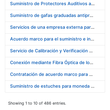
Suministro de Protectores Auditivos a medida para las personas trabajadoras de los Centros de Trabajo de Madrid y Burgos
Suministro de gafas graduadas antiproyecciones para los trabajadores de la FNMT-RCM en los centros de trabajo de Madrid y Burgos
Servicios de una empresa externa para el asesoramiento y resolución de los recursos de alzada que se presentan relacionados con procesos de selección para la FNMT-RCM
Acuerdo marco para el suministro e instalación de persianas, estores y otros complementos
Servicio de Calibración y Verificación Externa de los Equipos de Medición del Servicio de Prevención de la FNMT-RCM
Conexión mediante Fibra Óptica de los Centros de Proceso de Datos (CPDs) de las sedes de la FNMT-RCM de Burgos y Madrid
Contratación de acuerdo marco para el Suministro de Material de Electricidad para la Fábrica Nacional de Moneda y Timbre-Real Casa de la Moneda en su centro de trabajo de Burgos
Suministro de estuches para moneda de 30 €
Showing 1 to 10 of 486 entries.