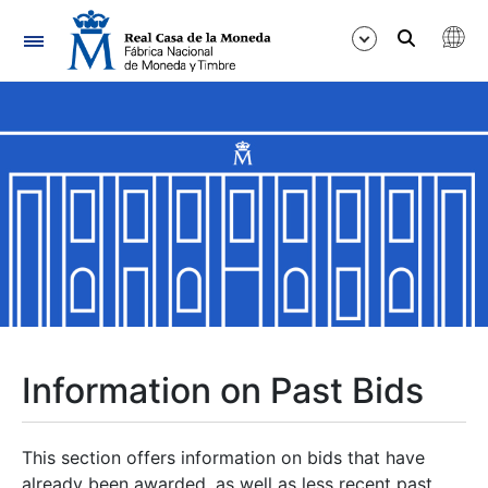
Navigation
Show/Hide
Show/Hide
Show/Hide
Show/Hide
Show/Hide
Information on Past Bids
Show/Hide
This section offers information on bids that have
already been awarded, as well as less recent past