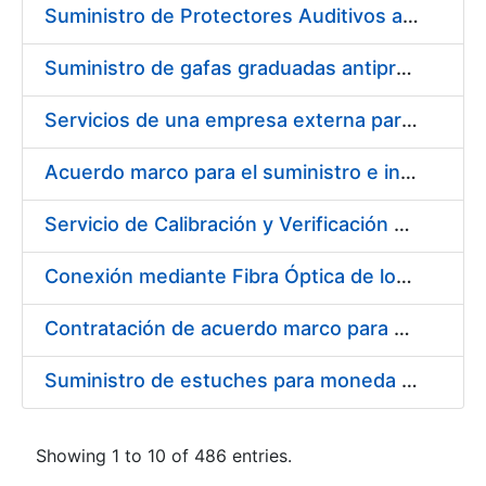
Suministro de Protectores Auditivos a medida para las personas trabajadoras de los Centros de Trabajo de Madrid y Burgos
Suministro de gafas graduadas antiproyecciones para los trabajadores de la FNMT-RCM en los centros de trabajo de Madrid y Burgos
Servicios de una empresa externa para el asesoramiento y resolución de los recursos de alzada que se presentan relacionados con procesos de selección para la FNMT-RCM
Acuerdo marco para el suministro e instalación de persianas, estores y otros complementos
Servicio de Calibración y Verificación Externa de los Equipos de Medición del Servicio de Prevención de la FNMT-RCM
Conexión mediante Fibra Óptica de los Centros de Proceso de Datos (CPDs) de las sedes de la FNMT-RCM de Burgos y Madrid
Contratación de acuerdo marco para el Suministro de Material de Electricidad para la Fábrica Nacional de Moneda y Timbre-Real Casa de la Moneda en su centro de trabajo de Burgos
Suministro de estuches para moneda de 30 €
Showing 1 to 10 of 486 entries.