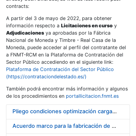
contracts:
Show/Hide
A partir del 3 de mayo de 2022, para obtener
información respecto a
Licitaciones en curso
y
Show/Hide
Adjudicaciones
ya aprobadas por la Fábrica
Show/Hide
Nacional de Moneda y Timbre - Real Casa de la
Moneda, puede acceder al perfil del contratante del
a FNMT-RCM en la Plataforma de Contratación del
Sector Público accediendo en el siguiente link:
Plataforma de Contratación del Sector Público
(https://contrataciondelestado.es/)
También podrá encontrar más información y algunos
de los procedimientos en
portallicitacion.fnmt.es
Pliego condiciones optimización cargas compras firmado
Show/Hide
Acuerdo marco para la fabricación de piezas