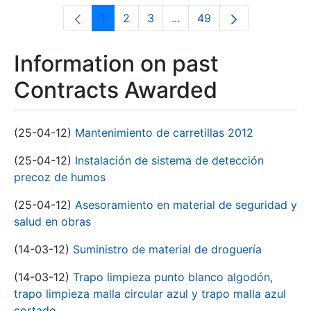
1
2
3
...
49
Page
Page
Page
Intermediate Pages Use T
Page
Information on past
Contracts Awarded
(25-04-12)
Mantenimiento de carretillas 2012
(25-04-12)
Instalación de sistema de detección
precoz de humos
(25-04-12)
Asesoramiento en material de seguridad y
salud en obras
(14-03-12)
Suministro de material de droguería
(14-03-12)
Trapo limpieza punto blanco algodón,
trapo limpieza malla circular azul y trapo malla azul
cortado