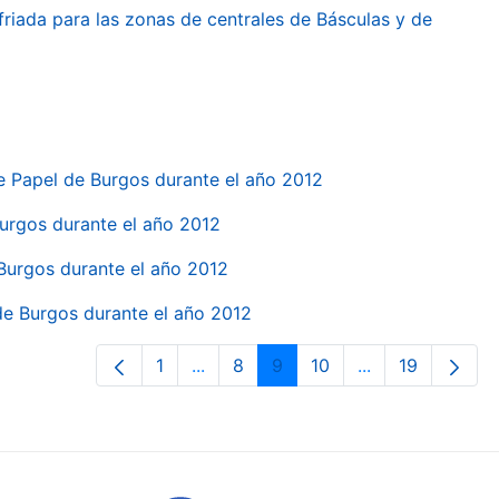
friada para las zonas de centrales de Básculas y de
e Papel de Burgos durante el año 2012
 Burgos durante el año 2012
 Burgos durante el año 2012
 de Burgos durante el año 2012
1
...
8
9
10
...
19
Page
Intermediate Pages Use TAB to navi
Page
Page
Page
Intermediate Pa
Page