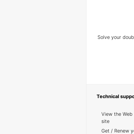
Solve your doubt
Technical suppo
View the Web
site
Get / Renew y