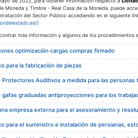
 mayo de 2022, para obtener información respecto a
Licita
de Moneda y Timbre - Real Casa de la Moneda, puede acced
ratación del Sector Público accediendo en el siguiente lin
iondelestado.es/)
ontrar más información y algunos de los procedimientos 
iones optimización cargas compras firmado
 para la fabricación de piezas
 para el suministro e instalación de persianas, es