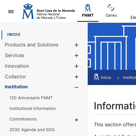
Navigation
FNMT
Ceres
El
INICIO
Products and Solutions
Show/Hide
Services
Show/Hide
Innovation
Show/Hide
Collector
Show/Hide
Inicio
Institu
Institution
Show/Hide
130 Aniversario FNMT
Informati
Institutional Information
Commitments
Show/Hide
This section offer
2030 Agenda and SDG