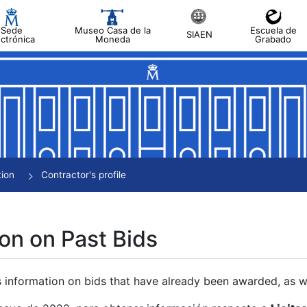
Sede
Museo Casa de la
Escuela de
SIAEN
ectrónica
Moneda
Grabado
tion
Contractor's profile
on on Past Bids
s information on bids that have already been awarded, as we