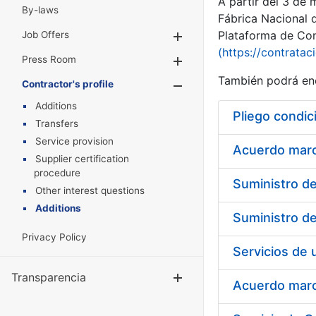
A partir del 3 de
By-laws
Fábrica Nacional 
Plataforma de Cont
Job Offers
Show/Hide
(https://contratac
Press Room
Show/Hide
También podrá enc
Contractor's profile
Show/Hide
Additions
Pliego condic
Transfers
Service provision
Acuerdo marco
Supplier certification
procedure
Other interest questions
Additions
Privacy Policy
Transparencia
Show/Hide
Acuerdo marco