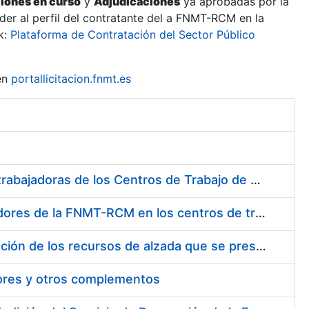
ciones en curso
y
Adjudicaciones
ya aprobadas por la
er al perfil del contratante del a FNMT-RCM en la
k:
Plataforma de Contratación del Sector Público
en
portallicitacion.fnmt.es
Suministro de Protectores Auditivos a medida para las personas trabajadoras de los Centros de Trabajo de Madrid y Burgos
Suministro de gafas graduadas antiproyecciones para los trabajadores de la FNMT-RCM en los centros de trabajo de Madrid y Burgos
Servicios de una empresa externa para el asesoramiento y resolución de los recursos de alzada que se presentan relacionados con procesos de selección para la FNMT-RCM
tores y otros complementos