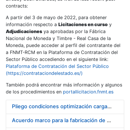
contracts:
Show/Hide
A partir del 3 de mayo de 2022, para obtener
información respecto a
Licitaciones en curso
y
Show/Hide
Adjudicaciones
ya aprobadas por la Fábrica
Show/Hide
Nacional de Moneda y Timbre - Real Casa de la
Moneda, puede acceder al perfil del contratante del
a FNMT-RCM en la Plataforma de Contratación del
Sector Público accediendo en el siguiente link:
Plataforma de Contratación del Sector Público
(https://contrataciondelestado.es/)
También podrá encontrar más información y algunos
de los procedimientos en
portallicitacion.fnmt.es
Pliego condiciones optimización cargas compras firmado
Show/Hide
Acuerdo marco para la fabricación de piezas