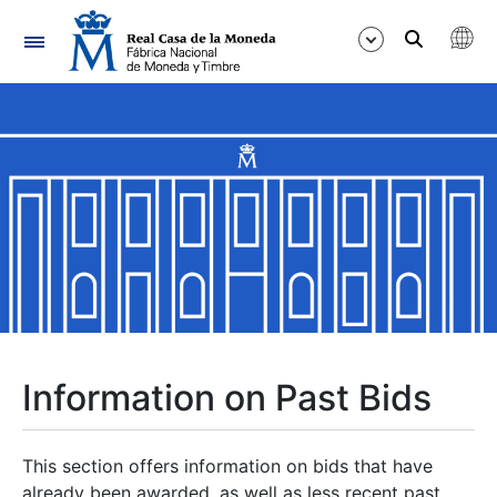
Navigation
Show/Hide
Show/Hide
Show/Hide
Show/Hide
Show/Hide
Information on Past Bids
Show/Hide
This section offers information on bids that have
already been awarded, as well as less recent past