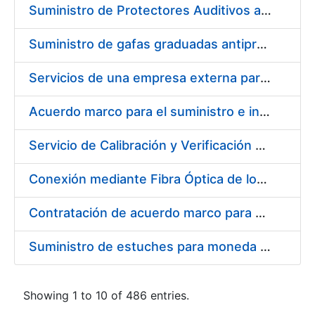
Suministro de Protectores Auditivos a medida para las personas trabajadoras de los Centros de Trabajo de Madrid y Burgos
Suministro de gafas graduadas antiproyecciones para los trabajadores de la FNMT-RCM en los centros de trabajo de Madrid y Burgos
Servicios de una empresa externa para el asesoramiento y resolución de los recursos de alzada que se presentan relacionados con procesos de selección para la FNMT-RCM
Acuerdo marco para el suministro e instalación de persianas, estores y otros complementos
Servicio de Calibración y Verificación Externa de los Equipos de Medición del Servicio de Prevención de la FNMT-RCM
Conexión mediante Fibra Óptica de los Centros de Proceso de Datos (CPDs) de las sedes de la FNMT-RCM de Burgos y Madrid
Contratación de acuerdo marco para el Suministro de Material de Electricidad para la Fábrica Nacional de Moneda y Timbre-Real Casa de la Moneda en su centro de trabajo de Burgos
Suministro de estuches para moneda de 30 €
Showing 1 to 10 of 486 entries.