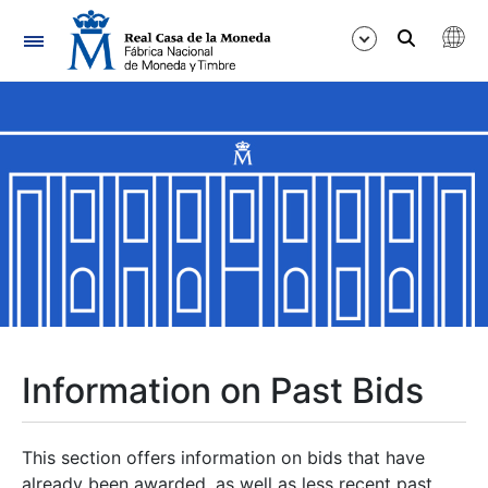
Navigation
Show/Hide
Show/Hide
Show/Hide
Show/Hide
Show/Hide
Information on Past Bids
Show/Hide
This section offers information on bids that have
already been awarded, as well as less recent past