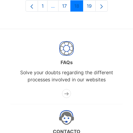
1
...
17
18
19
Page
Intermediate Pages Use TAB to navi
Page
Page
Page
FAQs
Solve your doubts regarding the different
processes involved in our websites
CONTACTO