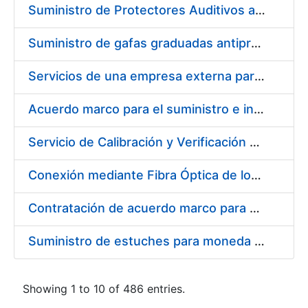
Suministro de Protectores Auditivos a medida para las personas trabajadoras de los Centros de Trabajo de Madrid y Burgos
Suministro de gafas graduadas antiproyecciones para los trabajadores de la FNMT-RCM en los centros de trabajo de Madrid y Burgos
Servicios de una empresa externa para el asesoramiento y resolución de los recursos de alzada que se presentan relacionados con procesos de selección para la FNMT-RCM
Acuerdo marco para el suministro e instalación de persianas, estores y otros complementos
Servicio de Calibración y Verificación Externa de los Equipos de Medición del Servicio de Prevención de la FNMT-RCM
Conexión mediante Fibra Óptica de los Centros de Proceso de Datos (CPDs) de las sedes de la FNMT-RCM de Burgos y Madrid
Contratación de acuerdo marco para el Suministro de Material de Electricidad para la Fábrica Nacional de Moneda y Timbre-Real Casa de la Moneda en su centro de trabajo de Burgos
Suministro de estuches para moneda de 30 €
Showing 1 to 10 of 486 entries.