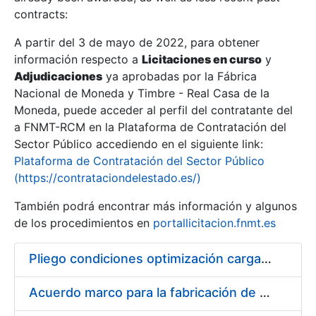
contracts:
Show/Hide
A partir del 3 de mayo de 2022, para obtener
información respecto a
Licitaciones en curso
y
Show/Hide
Adjudicaciones
ya aprobadas por la Fábrica
Show/Hide
Nacional de Moneda y Timbre - Real Casa de la
Moneda, puede acceder al perfil del contratante del
a FNMT-RCM en la Plataforma de Contratación del
Sector Público accediendo en el siguiente link:
Plataforma de Contratación del Sector Público
(https://contrataciondelestado.es/)
También podrá encontrar más información y algunos
de los procedimientos en
portallicitacion.fnmt.es
Pliego condiciones optimización cargas compras firmado
Show/Hide
Acuerdo marco para la fabricación de piezas