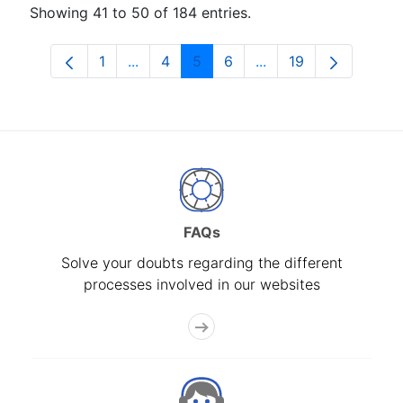
Showing 41 to 50 of 184 entries.
1
...
4
5
6
...
19
Page
Intermediate Pages Use TAB to navigat
Page
Page
Page
Intermediate Pages U
Page
FAQs
Solve your doubts regarding the different
processes involved in our websites