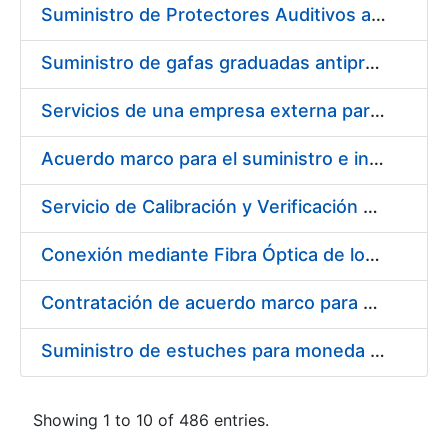
Suministro de Protectores Auditivos a medida para las personas trabajadoras de los Centros de Trabajo de Madrid y Burgos
Suministro de gafas graduadas antiproyecciones para los trabajadores de la FNMT-RCM en los centros de trabajo de Madrid y Burgos
Servicios de una empresa externa para el asesoramiento y resolución de los recursos de alzada que se presentan relacionados con procesos de selección para la FNMT-RCM
Acuerdo marco para el suministro e instalación de persianas, estores y otros complementos
Servicio de Calibración y Verificación Externa de los Equipos de Medición del Servicio de Prevención de la FNMT-RCM
Conexión mediante Fibra Óptica de los Centros de Proceso de Datos (CPDs) de las sedes de la FNMT-RCM de Burgos y Madrid
Contratación de acuerdo marco para el Suministro de Material de Electricidad para la Fábrica Nacional de Moneda y Timbre-Real Casa de la Moneda en su centro de trabajo de Burgos
Suministro de estuches para moneda de 30 €
Showing 1 to 10 of 486 entries.