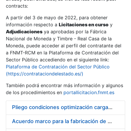
contracts:
Show/Hide
A partir del 3 de mayo de 2022, para obtener
información respecto a
Licitaciones en curso
y
Show/Hide
Adjudicaciones
ya aprobadas por la Fábrica
Show/Hide
Nacional de Moneda y Timbre - Real Casa de la
Moneda, puede acceder al perfil del contratante del
a FNMT-RCM en la Plataforma de Contratación del
Sector Público accediendo en el siguiente link:
Plataforma de Contratación del Sector Público
(https://contrataciondelestado.es/)
También podrá encontrar más información y algunos
de los procedimientos en
portallicitacion.fnmt.es
Pliego condiciones optimización cargas compras firmado
Show/Hide
Acuerdo marco para la fabricación de piezas