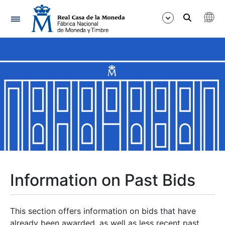
Navigation
Show/Hide
Show/Hide
Show/Hide
Show/Hide
Show/Hide
Information on Past Bids
Show/Hide
This section offers information on bids that have
already been awarded, as well as less recent past